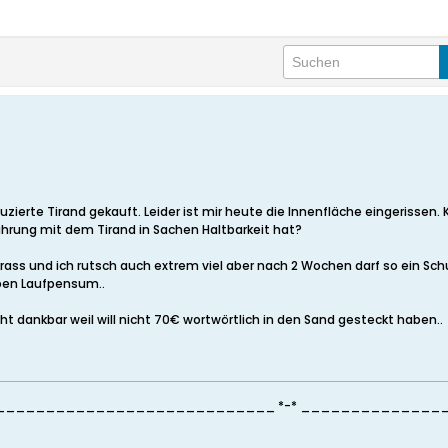
uzierte Tirand gekauft. Leider ist mir heute die Innenfläche eingerissen
ahrung mit dem Tirand in Sachen Haltbarkeit hat?
krass und ich rutsch auch extrem viel aber nach 2 Wochen darf so ein Sch
ben Laufpensum..
ht dankbar weil will nicht 70€ wortwörtlich in den Sand gesteckt haben..
___________________________ *-* _____________