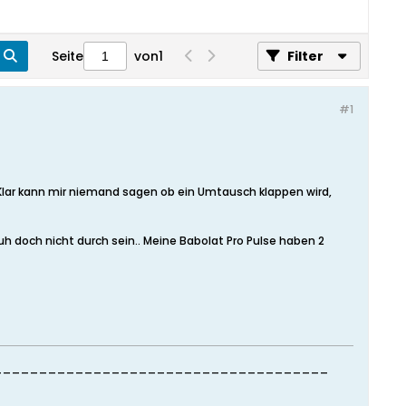
Seite
von
1
Filter
#1
. Klar kann mir niemand sagen ob ein Umtausch klappen wird,
uh doch nicht durch sein.. Meine Babolat Pro Pulse haben 2
______________________________________