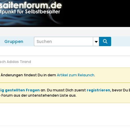
Gruppen
ch Adidas Tirand
n Änderungen findest Du in dem
Artikel zum Relaunch
.
ig gestellten Fragen
an. Du musst Dich zuerst
registrieren
, bevor Du 
e Forum aus der untenstehenden Liste aus.