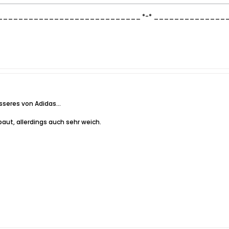
___________________________ *-* _____________
eres von Adidas...
baut, allerdings auch sehr weich.