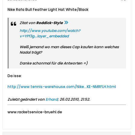
Nike Rafa Bull Feather Light Hat White/Black
Zitat von
Roddick-Style
http://www.youtube.com/watch?
v=YPf3g...layer_embedded
Weiß jemand wo man dieses Cap kaufen kann welches
Nadal trägt?
Danke schonmal für die Antworten =)
Da isse:
http://www.tennis-warehouse.com/Nike...KE-NMRFLH.html
Zuletzt geändert von
Erhard
;
26.02.2010, 21:52
.
www.racketservice-bruehl.de