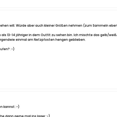
nziehen will. Würde aber auch kleiner Größen nehmen (zum Sammeln eben
als 13-14 jähriger in dem Outfit zu sehen bin. Ich mischte das gelb/weiß
Bin irgendwie einmal am Netzpfosten hengen geblieben.
ufen? :-)
en kannst :-)
e dann gerne mal ins lager :-)