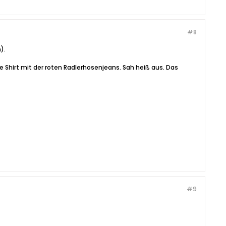
#8
).
e Shirt mit der roten Radlerhosenjeans. Sah heiß aus. Das
#9