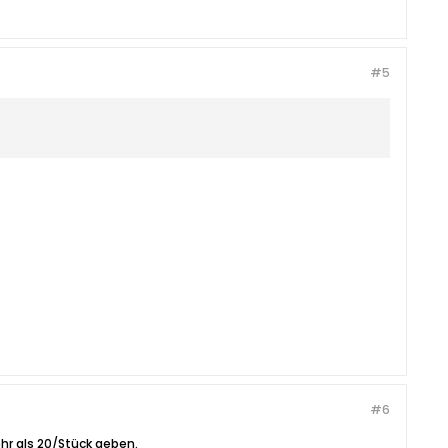
#5
#6
hr als 20/Stück geben.