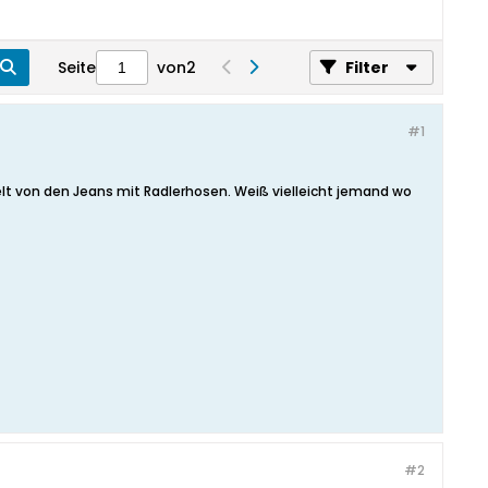
Seite
von
2
Filter
#1
elt von den Jeans mit Radlerhosen. Weiß vielleicht jemand wo
#2