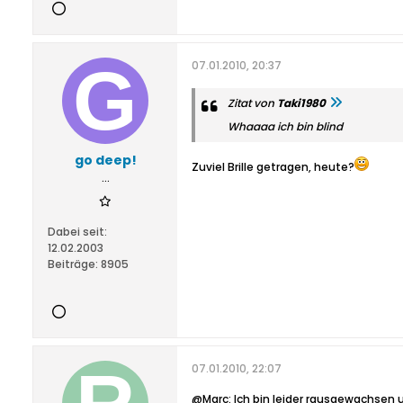
07.01.2010, 20:37
Zitat von
Taki1980
Whaaaa ich bin blind
go deep!
Zuviel Brille getragen, heute?
...
Dabei seit:
12.02.2003
Beiträge:
8905
07.01.2010, 22:07
@Marc: Ich bin leider rausgewachsen 