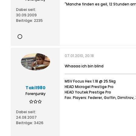
"Manche finden es geil, 12 Stunden am
Dabei seit:
30.09.2009
Beiträge:
2235
07.01.2010, 20:18
Whaaaa ich bin blind
MSV Focus Hex 1.18 @ 25.5kg
HEAD Microgel Prestige Pro
Taki1980
HEAD Youtek Prestige Pro
Forenjunky
Fav. Players: Federer, Goffin, Dimitrov
Dabei seit:
24.08.2007
Beiträge:
3426