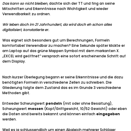
Das kann so nicht bleiben
, dachte sich der TT und fing an seine
Mitschriften und Erkenntnisse nach Wichtigkeit und wieder
Verwendbarkeit zu ordnen.
Wir leben doch im 21 Jahrhundert, da wird doch eh schon alles
digitalisiert, konstatierte er.
Was eignet sich besonders gut um Berechnungen, Formeln
komfortabel Verwendbar zu machen? Eine Sekunde später klickte er
am Laptop auf das grüne Mappen Symbol mit dem markanten X.
„EXCEL wird geöffnet“ versprach eine sofort erscheinende Schrift auf
dem Display.
Nach kurzer Überlegung begann er seine Erkenntnisse und die dazu
benötigten Formeln in verschiedene Zellen zu schreiben. Die
Gliederung folgte dem Zustand das es im Grunde 3 verschiedene
Methoden gibt.
Entweder Schwungwert
pendeln
(mit oder ohne Besaitung),
Schwungwert
messen
(Kopf/Griffgewicht, 10/52 Gewicht) oder eben
die Daten sind bereits bekannt und können einfach
eingegeben
werden.
Weil es ja schlussendlich um einen Abgleich mehrerer Schläger