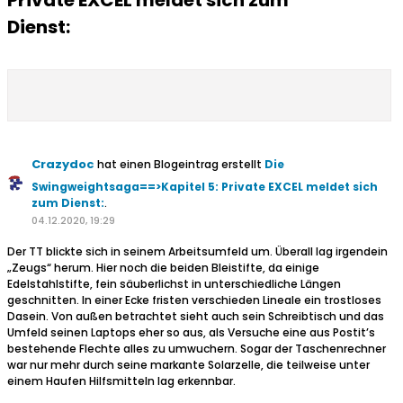
Private EXCEL meldet sich zum
Dienst:
Crazydoc
hat einen Blogeintrag erstellt
Die
Swingweightsaga==>Kapitel 5: Private EXCEL meldet sich
zum Dienst:
.
04.12.2020, 19:29
Der TT blickte sich in seinem Arbeitsumfeld um. Überall lag irgendein
„Zeugs“ herum. Hier noch die beiden Bleistifte, da einige
Edelstahlstifte, fein säuberlichst in unterschiedliche Längen
geschnitten. In einer Ecke fristen verschieden Lineale ein trostloses
Dasein. Von außen betrachtet sieht auch sein Schreibtisch und das
Umfeld seinen Laptops eher so aus, als Versuche eine aus Postit’s
bestehende Flechte alles zu umwuchern. Sogar der Taschenrechner
war nur mehr durch seine markante Solarzelle, die teilweise unter
einem Haufen Hilfsmitteln lag erkennbar.