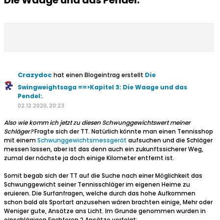
Die Waage und das Pendel:
Crazydoc
hat einen Blogeintrag erstellt
Die
Swingweightsaga ==>Kapitel 3: Die Waage und das
Pendel:
.
02.12.2020, 20:23
Also wie komm ich jetzt zu diesen Schwunggewichtswert meiner
Schläger?
Fragte sich der TT. Natürlich könnte man einen Tennisshop
mit einem
Schwunggewichtsmessgerät
aufsuchen und die Schläger
messen lassen, aber ist das denn auch ein zukunftssicherer Weg,
zumal der nächste ja doch einige Kilometer entfernt ist.
Somit begab sich der TT auf die Suche nach einer Möglichkeit das
Schwunggewicht seiner Tennisschläger im eigenen Heime zu
eruieren. Die Surfanfragen, welche durch das hohe Aufkommen
schon bald als Sportart anzusehen wären brachten einige, Mehr oder
Weniger gute, Ansätze ans Licht. Im Grunde genommen wurden in
einschlägigen Fachforen 2 Ansätze verfolgt: