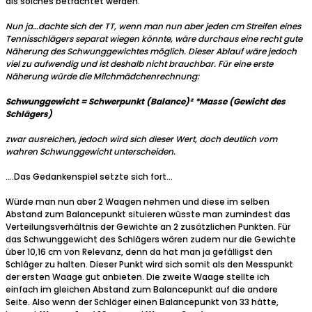
als solches betrachtet werden.
Nun ja…dachte sich der TT, wenn man nun aber jeden cm Streifen eines
Tennisschlägers separat wiegen könnte, wäre durchaus eine recht gute
Näherung des Schwunggewichtes möglich. Dieser Ablauf wäre jedoch
viel zu aufwendig und ist deshalb nicht brauchbar. Für eine erste
Näherung würde die Milchmädchenrechnung:
Schwunggewicht = Schwerpunkt (Balance)² *Masse (Gewicht des
Schlägers)
zwar ausreichen, jedoch wird sich dieser Wert, doch deutlich vom
wahren Schwunggewicht unterscheiden.
….Das Gedankenspiel setzte sich fort…
Würde man nun aber 2 Waagen nehmen und diese im selben
Abstand zum Balancepunkt situieren wüsste man zumindest das
Verteilungsverhältnis der Gewichte an 2 zusätzlichen Punkten. Für
das Schwunggewicht des Schlägers wären zudem nur die Gewichte
über 10,16 cm von Relevanz, denn da hat man ja gefälligst den
Schläger zu halten. Dieser Punkt wird sich somit als den Messpunkt
der ersten Waage gut anbieten. Die zweite Waage stellte ich
einfach im gleichen Abstand zum Balancepunkt auf die andere
Seite. Also wenn der Schläger einen Balancepunkt von 33 hätte,