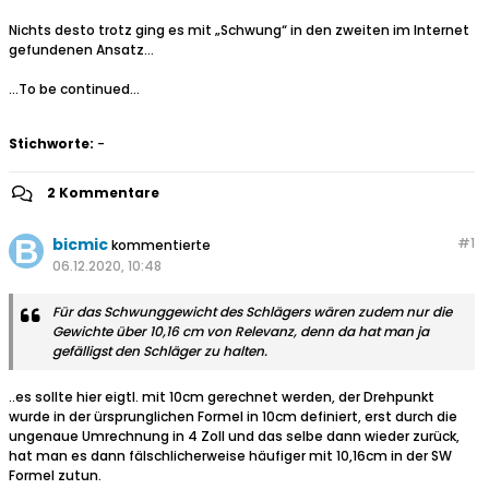
Nichts desto trotz ging es mit „Schwung“ in den zweiten im Internet
gefundenen Ansatz…
...To be continued...
Stichworte:
-
2 Kommentare
bicmic
#
1
kommentierte
06.12.2020, 10:48
Für das Schwunggewicht des Schlägers wären zudem nur die
Gewichte über 10,16 cm von Relevanz, denn da hat man ja
gefälligst den Schläger zu halten.
..es sollte hier eigtl. mit 10cm gerechnet werden, der Drehpunkt
wurde in der ürsprunglichen Formel in 10cm definiert, erst durch die
ungenaue Umrechnung in 4 Zoll und das selbe dann wieder zurück,
hat man es dann fälschlicherweise häufiger mit 10,16cm in der SW
Formel zutun.