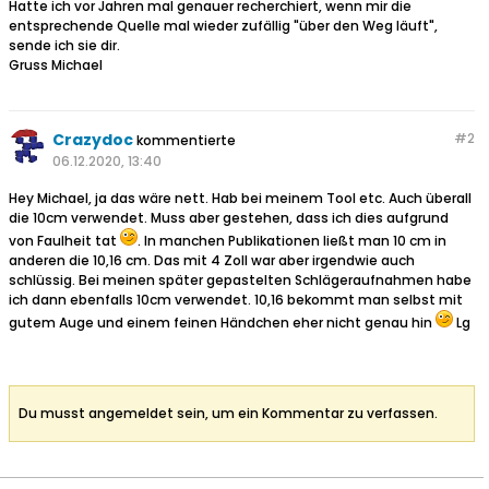
Hatte ich vor Jahren mal genauer recherchiert, wenn mir die
entsprechende Quelle mal wieder zufällig "über den Weg läuft",
sende ich sie dir.
Gruss Michael
Crazydoc
#
2
kommentierte
06.12.2020, 13:40
Hey Michael, ja das wäre nett. Hab bei meinem Tool etc. Auch überall
die 10cm verwendet. Muss aber gestehen, dass ich dies aufgrund
von Faulheit tat
. In manchen Publikationen ließt man 10 cm in
anderen die 10,16 cm. Das mit 4 Zoll war aber irgendwie auch
schlüssig. Bei meinen später gepastelten Schlägeraufnahmen habe
ich dann ebenfalls 10cm verwendet. 10,16 bekommt man selbst mit
gutem Auge und einem feinen Händchen eher nicht genau hin
Lg
Du musst angemeldet sein, um ein Kommentar zu verfassen.