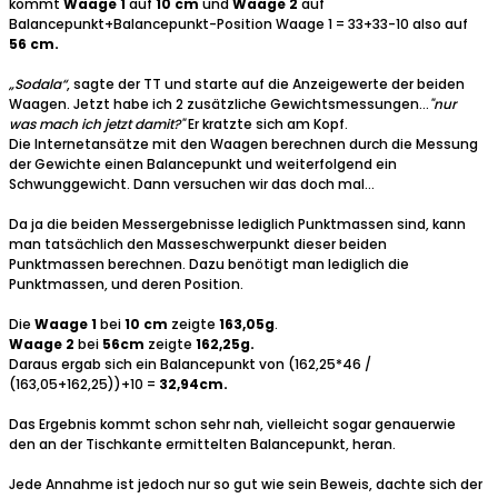
kommt
Waage 1
auf
10 cm
und
Waage 2
auf
Balancepunkt+Balancepunkt-Position Waage 1 = 33+33-10 also auf
56 cm.
„Sodala“
, sagte der TT und starte auf die Anzeigewerte der beiden
Waagen. Jetzt habe ich 2 zusätzliche Gewichtsmessungen...
"nur
was mach ich jetzt damit?"
Er kratzte sich am Kopf.
Die Internetansätze mit den Waagen berechnen durch die Messung
der Gewichte einen Balancepunkt und weiterfolgend ein
Schwunggewicht. Dann versuchen wir das doch mal…
Da ja die beiden Messergebnisse lediglich Punktmassen sind, kann
man tatsächlich den Masseschwerpunkt dieser beiden
Punktmassen berechnen. Dazu benötigt man lediglich die
Punktmassen, und deren Position.
Die
Waage 1
bei
10 cm
zeigte
163,05g
.
Waage 2
bei
56cm
zeigte
162,25g.
Daraus ergab sich ein Balancepunkt von (162,25*46 /
(163,05+162,25))+10 =
32,94cm.
Das Ergebnis kommt schon sehr nah, vielleicht sogar genauerwie
den an der Tischkante ermittelten Balancepunkt, heran.
Jede Annahme ist jedoch nur so gut wie sein Beweis, dachte sich der