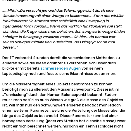
„... Mhhh…Da versucht jemand das Schwunggewicht durch eine
Gewichtsmessung mit einer Waage zu bestimmen…. Kann das wirklich
funktionieren? Ein Moment setzt schließlich eine Bewegung in
irgendeiner Form voraus…. Wenn das wirklich funktionieren soll stellt
sich doch die Frage wieso man bei einem Schwungwertmessgerät den
Schläger in Bewegung versetzen muss…. Oh hier… da pendelt wer
seinen Schläger mithilfe von 2 Bleistiften…das klingt ja schon mal
besser…“
Der TT verbracht Stunden damit die verschiedenen Methoden zu
eruieren sowie die Ideen dahinter zu verstehen. Schlussendlich
blickte er mit bereits
schmerzenden Augen
von seinem
Laptopdisplay hoch und fasste seine Erkenntnisse zusammen.
Um die Massenträgheit eines Objekts bestimmen zu können
benötigt man zu allererst den Massenschwerpunkt. Dieser ist im
„Tennisslang“ durch den Namen Balancepunkt bekannt. Zudem
muss man natürlich auch Wissen wie groß die Masse des Objektes
ist. Will man nun den Schwungwert eruieren benötigt man jedoch
einen weiteren Parameter, welche die Verteilung der Masse über die
Länge des Objektes beschreibt. Dieser Parameter kann bei einer
homogenen Verteilung (jeder cm Streifen hat dieselbe Masse) zwar
recht einfach berechnet werden, nur kann ein Tennisschläger nicht