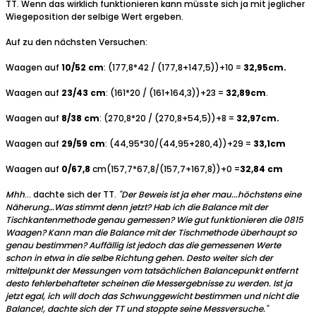
TT. Wenn das wirklich funktionieren kann müsste sich ja mit jeglicher
Wiegeposition der selbige Wert ergeben.
Auf zu den nächsten Versuchen:
Waagen auf
10/52 cm
: (177,8*42 / (177,8+147,5))+10 =
32,95cm.
Waagen auf
23/43 cm
: (161*20 / (161+164,3))+23 =
32,89cm
.
Waagen auf
8/38 cm
: (270,8*20 / (270,8+54,5))+8 =
32,97cm.
Waagen auf
29/59 cm
: (44,95*30/(44,95+280,4))+29 =
33,1cm
Waagen auf
0/67,8
cm(157,7*67,8/(157,7+167,8))+0 =
32,84 cm
Mhh
… dachte sich der TT.
"Der Beweis ist ja eher mau...höchstens eine
Näherung…Was stimmt denn jetzt? Hab ich die Balance mit der
Tischkantenmethode genau gemessen? Wie gut funktionieren die 0815
Waagen? Kann man die Balance mit der Tischmethode überhaupt so
genau bestimmen? Auffällig ist jedoch das die gemessenen Werte
schon in etwa in die selbe Richtung gehen. Desto weiter sich der
mittelpunkt der Messungen vom tatsächlichen Balancepunkt entfernt
desto fehlerbehafteter scheinen die Messergebnisse zu werden. Ist ja
jetzt egal, ich will doch das Schwunggewicht bestimmen und nicht die
Balance!, dachte sich der TT und stoppte seine Messversuche."