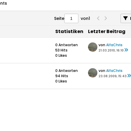
nts
Seite
von
1
Statistiken
Letzter Beitrag
0 Antworten
von
AlfaChris
53 Hits
21.03.2010, 16:10
0 Likes
0 Antworten
von
AlfaChris
94 Hits
23.08.2009, 15:43
0 Likes