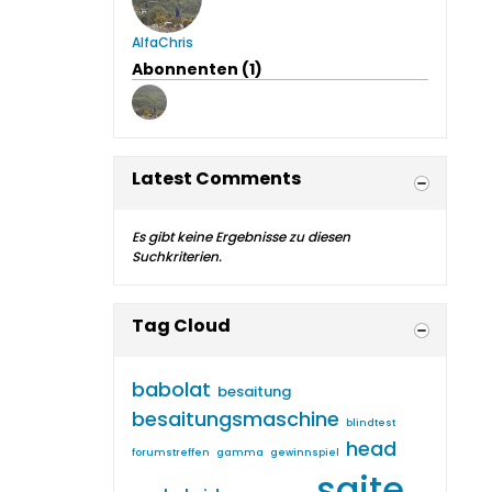
AlfaChris
Abonnenten (1)
Latest Comments
Es gibt keine Ergebnisse zu diesen
Suchkriterien.
Tag Cloud
babolat
besaitung
besaitungsmaschine
blindtest
head
forumstreffen
gamma
gewinnspiel
saite