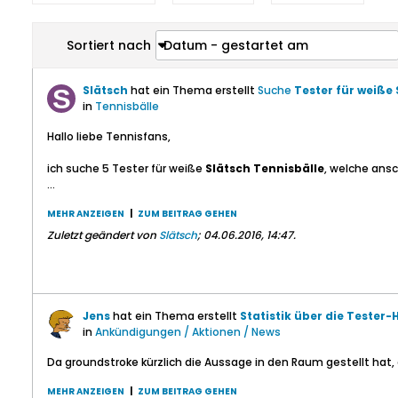
Sortiert nach
Datum - gestartet am
Slätsch
hat ein Thema erstellt
Suche
Tester für weiße 
in
Tennisbälle
Hallo liebe Tennisfans,
ich suche 5 Tester für weiße
Slätsch Tennisbälle
, welche ansc
...
MEHR ANZEIGEN
|
ZUM BEITRAG GEHEN
Zuletzt geändert von
Slätsch
;
04.06.2016, 14:47
.
Jens
hat ein Thema erstellt
Statistik über die Tester
in
Ankündigungen / Aktionen / News
Da groundstroke kürzlich die Aussage in den Raum gestellt hat, 
MEHR ANZEIGEN
|
ZUM BEITRAG GEHEN