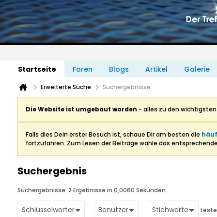
Startseite
Foren
Blogs
Artikel
Galerie
Erweiterte Suche
Suchergebnisse
Die Website ist umgebaut worden
- alles zu den wichtigste
Falls dies Dein erster Besuch ist, schaue Dir am besten die
häuf
fortzufahren. Zum Lesen der Beiträge wähle das entsprechend
Suchergebnis
Suchergebnisse:
2 Ergebnisse in 0,0060 Sekunden.
Schlüsselwörter
Benutzer
Stichworte
teste