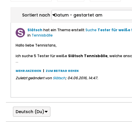
Sortiert nach
Datum - gestartet am
Slätsch
hat ein Thema erstellt
Suche
Tester für weiße 
in
Tennisbälle
Hallo liebe Tennisfans,
ich suche 5 Tester für weiße
Slätsch Tennisbälle
, welche ansc
...
MEHR ANZEIGEN
|
ZUM BEITRAG GEHEN
Zuletzt geändert von
Slätsch
;
04.06.2016, 14:47
.
Deutsch (Du)