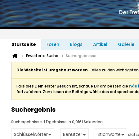
Startseite
Foren
Blogs
Artikel
Galerie
Erweiterte Suche
Suchergebnisse
Die Website ist umgebaut worden
- alles zu den wichtigste
Falls dies Dein erster Besuch ist, schaue Dir am besten die
häuf
fortzufahren. Zum Lesen der Beiträge wähle das entsprechend
Suchergebnis
Suchergebnisse:
1 Ergebnisse in 0,0161 Sekunden.
Schlüsselwörter
Benutzer
Stichworte
släts