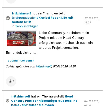
fritzhimself
hat ein Thema erstellt
Erfahrungsbericht
Kneissl Reach Lite mit
07.01.2026,
neuem Griff
.
15:27
in
Tennisschläger
Liebe Community, nachdem mein
Projekt mit dem Head Century
erfolgreich war, möchte ich euch ein
anderes Projekt vorstellen.
Es handelt sich um
...
ZUM BEITRAG GEHEN
Zuletzt geändert von
fritzhimself
;
07.01.2026, 15:51
.
👍
1
fritzhimself
hat ein Thema erstellt
Head
Century Plus Tennisschläger aus 1985 ins
04.01.2026,
neue Jahrtausend pimpen
.
09:25