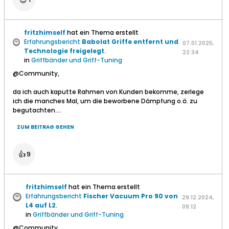
😎
fritzhimself
hat ein Thema erstellt
Erfahrungsbericht
Babolat Griffe entfernt und
07.01.2025,
Technologie freigelegt
.
22:34
in
Griffbänder und Griff-Tuning
@Community,
da ich auch kaputte Rahmen von Kunden bekomme, zerlege
ich die manches Mal, um die beworbene Dämpfung o.ä. zu
begutachten....
ZUM BEITRAG GEHEN
👍
9
fritzhimself
hat ein Thema erstellt
Erfahrungsbericht
Fischer Vacuum Pro 90 von
29.12.2024,
L4 auf L2
.
09:12
in
Griffbänder und Griff-Tuning
@Community