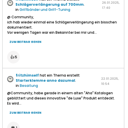
26.01.2025,
Schlägerverlängerung auf 700mm
.
17:40
in
Griffbänder und Griff-Tuning
@ Community,
ich hab wieder einmal eine Schlägerverlängerung ein bisschen
dokumentiert.
Vor wenigen Tagen war ein Bekannter bei mir und...
ZUM BEITRAG GEHEN
👍
5
fritzhimself
hat ein Thema erstellt
22.01.2025,
Starterklemme anno dazumal
.
10:54
in
Besaitung
@Community, habe gerade in einem alten "Aha" Katalogen
geblättert und dieses innovative "de Luxe" Produkt entdeckt.
Es wird...
ZUM BEITRAG GEHEN
1