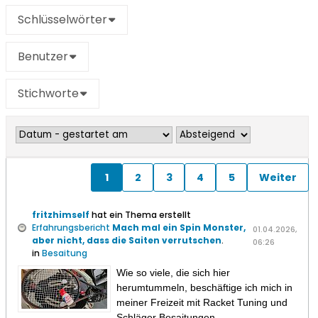
Schlüsselwörter
Benutzer
Stichworte
1
2
3
4
5
Weiter
fritzhimself
hat ein Thema erstellt
Erfahrungsbericht
Mach mal ein Spin Monster,
01.04.2026,
aber nicht, dass die Saiten verrutschen
.
06:26
in
Besaitung
Wie so viele, die sich hier
herumtummeln, beschäftige ich mich in
meiner Freizeit mit Racket Tuning und
Schläger Besaitungen.