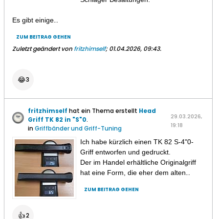
Es gibt einige
...
ZUM BEITRAG GEHEN
Zuletzt geändert von
fritzhimself
;
01.04.2026, 09:43
.
😂
3
fritzhimself
hat ein Thema erstellt
Head
29.03.2026,
Griff TK 82 in "S"0
.
19:18
in
Griffbänder und Griff-Tuning
Ich habe kürzlich einen TK 82 S-4"0-
Griff entworfen und gedruckt.
Der im Handel erhältliche Originalgriff
hat eine Form, die eher dem alten
...
ZUM BEITRAG GEHEN
👍
2