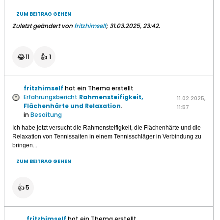
ZUM BEITRAG GEHEN
Zuletzt geändert von
fritzhimself
;
31.03.2025, 23:42
.
😂
👍
11
1
fritzhimself
hat ein Thema erstellt
Erfahrungsbericht
Rahmensteifigkeit,
11.02.2025,
Flächenhärte und Relaxation
.
11:57
in
Besaitung
Ich habe jetzt versucht die Rahmensteifigkeit, die Flächenhärte und die
Relaxation von Tennissaiten in einem Tennisschläger in Verbindung zu
...
bringen
ZUM BEITRAG GEHEN
👍
5
fritzhimself
hat ein Thema erstellt