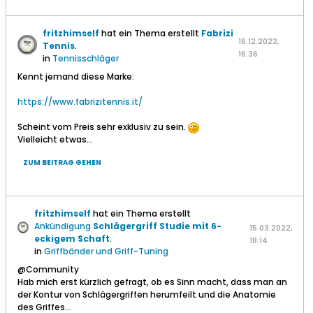
fritzhimself
hat ein Thema erstellt
Fabrizi
16.12.2022,
Tennis
.
16:36
in
Tennisschläger
Kennt jemand diese Marke:
https://www.fabrizitennis.it/
Scheint vom Preis sehr exklusiv zu sein.
Vielleicht etwas...
ZUM BEITRAG GEHEN
fritzhimself
hat ein Thema erstellt
Ankündigung
Schlägergriff Studie mit 6-
15.03.2022,
eckigem Schaft
.
18:14
in
Griffbänder und Griff-Tuning
@Community
Hab mich erst kürzlich gefragt, ob es Sinn macht, dass man an
der Kontur von Schlägergriffen herumfeilt und die Anatomie
des Griffes...