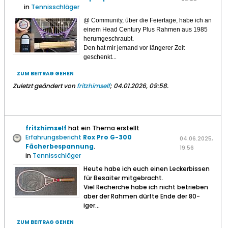
in
Tennisschläger
@ Community, über die Feiertage, habe ich an
einem Head Century Plus Rahmen aus 1985
herumgeschraubt.
Den hat mir jemand vor längerer Zeit
...
geschenkt
ZUM BEITRAG GEHEN
Zuletzt geändert von
fritzhimself
;
04.01.2026, 09:58
.
fritzhimself
hat ein Thema erstellt
Erfahrungsbericht
Rox Pro G-300
04.06.2025,
Fächerbespannung
.
19:56
in
Tennisschläger
Heute habe ich euch einen Leckerbissen
für Besaiter mitgebracht.
Viel Recherche habe ich nicht betrieben
aber der Rahmen dürfte Ende der 80-
iger...
ZUM BEITRAG GEHEN