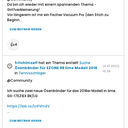
Da bin ich wieder mit einem spannenden Thema -
Griffverkleinerung!
Vor längerem ist mir ein Fischer Vacuum Pro (den Stich zu
Beginn...
ZUM BEITRAG GEHEN
👍
4
fritzhimself
hat ein Thema erstellt
Suche
14.01.2023,
Ösenbänder für EZONE 98 lime Modell 2018
.
10:36
in
Tennisschläger
@Community
Ich suche zwei neue Ösenbänder für das 2018er Modell in lime.
GS-17EZ1EX BK/LG
https://ibb.co/LnFVmXV
...
ZUM BEITRAG GEHEN