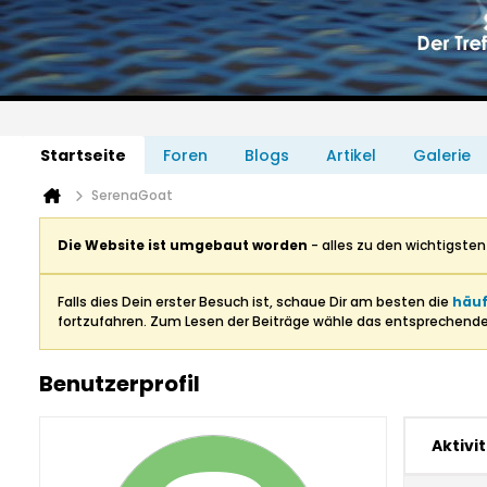
Startseite
Foren
Blogs
Artikel
Galerie
SerenaGoat
Die Website ist umgebaut worden
- alles zu den wichtigste
Falls dies Dein erster Besuch ist, schaue Dir am besten die
häuf
fortzufahren. Zum Lesen der Beiträge wähle das entsprechend
Benutzerprofil
Aktivi