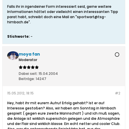
Falls ihr in irgendeiner Form interessiert seid, gerne weitere
Informationen hättet oder vielleicht einen interessanten Tipp
parat habt, schreibt doch eine Mail an "sportwart@tsg-
himbach.de".
Stichworte:
-
moya fan
Moderator
Dabei seit:
15.04.2004
Beiträge:
14247
15.05.2012, 18:15
#2
Hey, habt ihr mit eurem Aufruf Erfolg gehabt? Ist er auf
Interesse gestoßen? Also, wir haben am Sonntag in Himbach
gespielt ( gegen eure zweite Mannschaft ) und ich muß sagen,
die Anlage ist wirklich superschön gelegen und die Atmosphäre
und der Flair sind wirklich klasse. Ein echt netter und cooler Club.
Also, wer die entsprechende Spielstärke hat, aus der