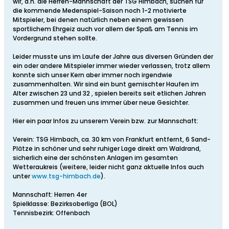
wir, d.h. die Herren-Mannschaft der TSG Himbach, suchen für
die kommende Medenspiel-Saison noch 1-2 motivierte
Mitspieler, bei denen natürlich neben einem gewissen
sportlichem Ehrgeiz auch vor allem der Spaß am Tennis im
Vordergrund stehen sollte.
Leider musste uns im Laufe der Jahre aus diversen Gründen der
ein oder andere Mitspieler immer wieder verlassen, trotz allem
konnte sich unser Kern aber immer noch irgendwie
zusammenhalten. Wir sind ein bunt gemischter Haufen im
Alter zwischen 23 und 32 , spielen bereits seit etlichen Jahren
zusammen und freuen uns immer über neue Gesichter.
Hier ein paar Infos zu unserem Verein bzw. zur Mannschaft:
Verein: TSG Himbach, ca. 30 km von Frankfurt entfernt, 6 Sand-
Plätze in schöner und sehr ruhiger Lage direkt am Waldrand,
sicherlich eine der schönsten Anlagen im gesamten
Wetteraukreis (weitere, leider nicht ganz aktuelle Infos auch
unter
www.tsg-himbach.de
).
Mannschaft: Herren 4er
Spielklasse: Bezirksoberliga (BOL)
Tennisbezirk: Offenbach