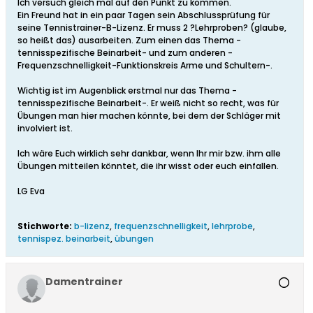
Ich versuch gleich mal auf den Punkt zu kommen.
Ein Freund hat in ein paar Tagen sein Abschlussprüfung für
seine Tennistrainer-B-Lizenz. Er muss 2 ?Lehrproben? (glaube,
so heißt das) ausarbeiten. Zum einen das Thema -
tennisspezifische Beinarbeit- und zum anderen -
Frequenzschnelligkeit-Funktionskreis Arme und Schultern-.
Wichtig ist im Augenblick erstmal nur das Thema -
tennisspezifische Beinarbeit-. Er weiß nicht so recht, was für
Übungen man hier machen könnte, bei dem der Schläger mit
involviert ist.
Ich wäre Euch wirklich sehr dankbar, wenn Ihr mir bzw. ihm alle
Übungen mitteilen könntet, die ihr wisst oder euch einfallen.
LG Eva
Stichworte:
b-lizenz
,
frequenzschnelligkeit
,
lehrprobe
,
tennispez. beinarbeit
,
übungen
Damentrainer