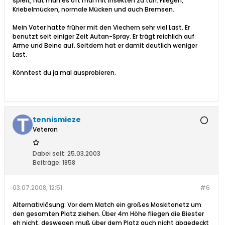
spielt, hat man es oft mal mit Insekten zu tun. Fliegen,
Kriebelmücken, normale Mücken und auch Bremsen.
Mein Vater hatte früher mit den Viechern sehr viel Last. Er
benutzt seit einiger Zeit Autan-Spray. Er trägt reichlich auf
Arme und Beine auf. Seitdem hat er damit deutlich weniger
Last.
Könntest du ja mal ausprobieren.
tennismieze
Veteran
Dabei seit:
25.03.2003
Beiträge:
1858
03.07.2008, 12:51
#6
Alternativlösung: Vor dem Match ein großes Moskitonetz um
den gesamten Platz ziehen. Über 4m Höhe fliegen die Biester
eh nicht, deswegen muß über dem Platz auch nicht abgedeckt