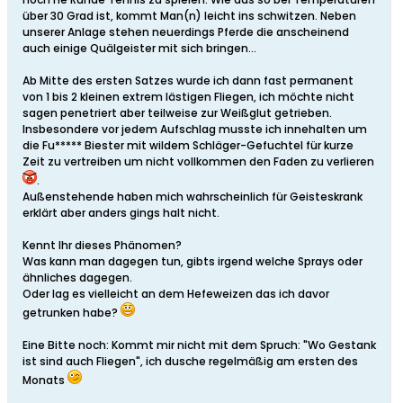
über 30 Grad ist, kommt Man(n) leicht ins schwitzen. Neben
unserer Anlage stehen neuerdings Pferde die anscheinend
auch einige Quälgeister mit sich bringen...
Ab Mitte des ersten Satzes wurde ich dann fast permanent
von 1 bis 2 kleinen extrem lästigen Fliegen, ich möchte nicht
sagen penetriert aber teilweise zur Weißglut getrieben.
Insbesondere vor jedem Aufschlag musste ich innehalten um
die Fu***** Biester mit wildem Schläger-Gefuchtel für kurze
Zeit zu vertreiben um nicht vollkommen den Faden zu verlieren
.
Außenstehende haben mich wahrscheinlich für Geisteskrank
erklärt aber anders gings halt nicht.
Kennt Ihr dieses Phänomen?
Was kann man dagegen tun, gibts irgend welche Sprays oder
ähnliches dagegen.
Oder lag es vielleicht an dem Hefeweizen das ich davor
getrunken habe?
Eine Bitte noch: Kommt mir nicht mit dem Spruch: "Wo Gestank
ist sind auch Fliegen", ich dusche regelmäßig am ersten des
Monats