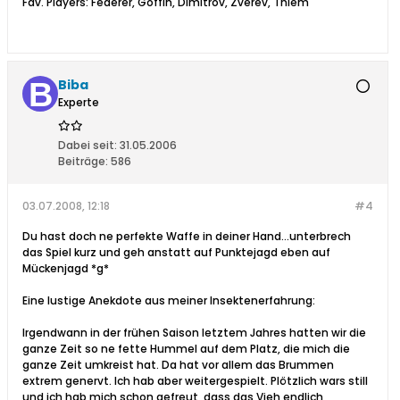
Fav. Players: Federer, Goffin, Dimitrov, Zverev, Thiem
Biba
Experte
Dabei seit:
31.05.2006
Beiträge:
586
03.07.2008, 12:18
#4
Du hast doch ne perfekte Waffe in deiner Hand...unterbrech
das Spiel kurz und geh anstatt auf Punktejagd eben auf
Mückenjagd *g*
Eine lustige Anekdote aus meiner Insektenerfahrung:
Irgendwann in der frühen Saison letztem Jahres hatten wir die
ganze Zeit so ne fette Hummel auf dem Platz, die mich die
ganze Zeit umkreist hat. Da hat vor allem das Brummen
extrem genervt. Ich hab aber weitergespielt. Plötzlich wars still
und ich hab mich schon gefreut, dass das Vieh endlich