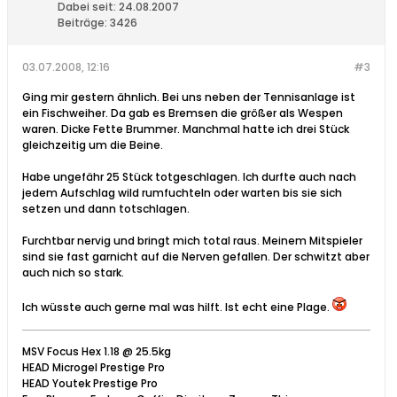
Dabei seit:
24.08.2007
Beiträge:
3426
03.07.2008, 12:16
#3
Ging mir gestern ähnlich. Bei uns neben der Tennisanlage ist
ein Fischweiher. Da gab es Bremsen die größer als Wespen
waren. Dicke Fette Brummer. Manchmal hatte ich drei Stück
gleichzeitig um die Beine.
Habe ungefähr 25 Stück totgeschlagen. Ich durfte auch nach
jedem Aufschlag wild rumfuchteln oder warten bis sie sich
setzen und dann totschlagen.
Furchtbar nervig und bringt mich total raus. Meinem Mitspieler
sind sie fast garnicht auf die Nerven gefallen. Der schwitzt aber
auch nich so stark.
Ich wüsste auch gerne mal was hilft. Ist echt eine Plage.
MSV Focus Hex 1.18 @ 25.5kg
HEAD Microgel Prestige Pro
HEAD Youtek Prestige Pro