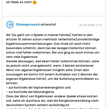
Ich Weiß es nicht
Champcoach
antwortet
23.09.2009, 17:31
Wir (es geht um 2 Spieler in meiner Familie) hatten in den
letzten 10 Jahren schon mehrfach fehlerhafte/unvollständige
Ergebniszusammenfassungen. Das finde ich auch nicht
besonders schlimm, denn bei der riesigen Datenflut können
schon mal Fehler vorkommen. Bei uns ging es auch immer um
sehr viele Ergebnisse.
Gerade deswegen, weil eben Fehler vorkommen können, wäre
es jedoch nicht unangebracht, wenn
2 Mal
ein kostenloser
Abruf von
eigenen
Ergebnissen möglich wäre (man also
sozusagen ein Konto mit einem Guthaben von 2 Abrufen der
eigenen Ergebnisse hätte), um die Auflistung kontrollieren zu
können:
- zur Kontrolle der Septemberrangliste und
- zur Kontrolle der Märzrangliste.
Dass der Abruf von Ergebnissen
anderer Spieler
etwas kosten
soll, sehe ich durchaus ein, weil die Ranglistenerstellung nach
deutschem System extrem aufwändig ist.