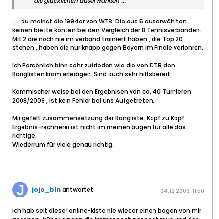
"die glücklichen auserwählten"...
..... du meinst die 1994er von WTB. Die aus 5 auserwählten
keinen biette konten bei den Vergleich der 8 Tennisverbänden.
Mit 2 die noch nie im verband trainiert haben , die Top 20
stehen , haben die nur knapp gegen Bayern im Finale verlohren.
Ich Persönlich binn sehr zufrieden wie die von DTB den
Ranglisten kram erledigen. Sind auch sehr hilfsbereit.
Kommischer weise bei den Ergebnisen von ca. 40 Turnieren
2008/2009 , ist kein Fehler bei uns Aufgetreten.
Mir gefelt zusammensetzung der Rangliste. Kopf zu Kopf
Ergebnis-rechnerei ist nicht im meinen augen für alle das
richtige.
Wiederrum für viele genau richtig.
jojo_bln
antwortet
04.12.2009, 11:50
ich hab seit dieser online-kiste nie wieder einen bogen von mir