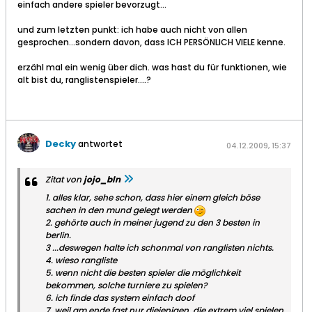
einfach andere spieler bevorzugt...
und zum letzten punkt: ich habe auch nicht von allen
gesprochen...sondern davon, dass ICH PERSÖNLICH VIELE kenne.
erzähl mal ein wenig über dich. was hast du für funktionen, wie
alt bist du, ranglistenspieler....?
Decky
antwortet
04.12.2009, 15:37
Zitat von
jojo_bln
1. alles klar, sehe schon, dass hier einem gleich böse
sachen in den mund gelegt werden
2. gehörte auch in meiner jugend zu den 3 besten in
berlin.
3 ...deswegen halte ich schonmal von ranglisten nichts.
4. wieso rangliste
5. wenn nicht die besten spieler die möglichkeit
bekommen, solche turniere zu spielen?
6. ich finde das system einfach doof
7. weil am ende fast nur diejenigen, die extrem viel spielen,