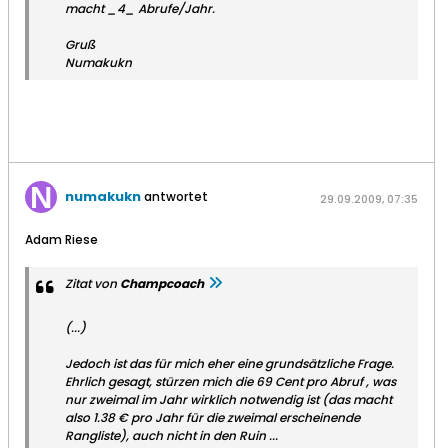
macht _4_ Abrufe/Jahr.
Gruß
Numakukn
numakukn
antwortet
29.09.2009, 07:35
Adam Riese
Zitat von
Champcoach
(...)
Jedoch ist das für mich eher eine grundsätzliche Frage.
Ehrlich gesagt, stürzen mich die
69 Cent pro Abruf
, was
nur zweimal im Jahr wirklich notwendig ist (das macht
also 1.38 € pro Jahr für die zweimal erscheinende
Rangliste), auch nicht in den Ruin ...