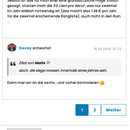
Jedoch ist das für mich eher eine grundsätzliche Frage. Ehrlich
gesagt, stürzen mich die
69 Cent pro Abruf
, was nur zweimal
im Jahr wirklich notwendig ist (das macht also 1.38 € pro Jahr
für die zweimal erscheinende Rangliste), auch nicht in den Ruin
...
Decky
antwortet
18.09.2009, 20:23
Zitat von
Malte
doch. die siege müssen innerhalb eines jahres sein.
Dann mal ran an die sechs , und vorher kontrolieren
1
2
Weiter