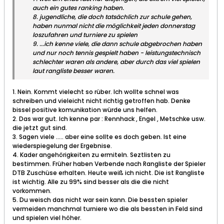
auch ein gutes ranking haben.
8. jugendliche, die doch tatsächlich zur schule gehen,
haben nunmal nicht die möglichkeit jeden donnerstag
loszufahren und turniere zu spielen
9. ...ich kenne viele, die dann schule abgebrochen haben
und nur noch tennis gespielt haben - leistungstechnisch
schlechter waren als andere, aber durch das viel spielen
laut rangliste besser waren.
1. Nein. Kommt vielecht so rüber. Ich wollte schnel was
schreiben und vieleicht nicht richtig getroffen hab. Denke
bissel positive komunikation würde uns helfen.
2. Das war gut. Ich kenne par : Rennhack , Engel , Metschke usw.
die jetzt gut sind.
3. Sagen viele ..... aber eine sollte es doch geben. Ist eine
wiederspiegelung der Ergebnise.
4. Kader angehörigkeiten zu ermiteln. Seztlisten zu
bestimmen. Früher haben Verbende nach Rangliste der Spieler
DTB Zuschüse erhalten. Heute weiß ich nicht. Die ist Rangliste
ist wichtig. Alle zu 99% sind besser als die die nicht
vorkommen.
5. Du weisch das nicht war sein kann. Die bessten spieler
vermeiden manchmal turniere wo die als bessten in Feld sind
und spielen viel höher.