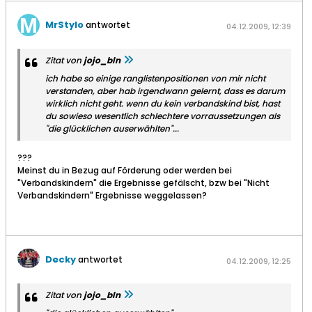
MrStylo
antwortet
04.12.2009, 12:39
Zitat von
jojo_bln
ich habe so einige ranglistenpositionen von mir nicht
verstanden, aber hab irgendwann gelernt, dass es darum
wirklich nicht geht. wenn du kein verbandskind bist, hast
du sowieso wesentlich schlechtere vorraussetzungen als
"die glücklichen auserwählten"...
???
Meinst du in Bezug auf Förderung oder werden bei
"Verbandskindern" die Ergebnisse gefälscht, bzw bei "Nicht
Verbandskindern" Ergebnisse weggelassen?
Decky
antwortet
04.12.2009, 12:25
Zitat von
jojo_bln