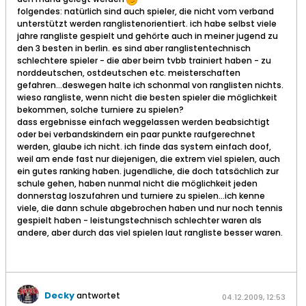
folgendes: natürlich sind auch spieler, die nicht vom verband
unterstützt werden ranglistenorientiert. ich habe selbst viele
jahre rangliste gespielt und gehörte auch in meiner jugend zu
den 3 besten in berlin. es sind aber ranglistentechnisch
schlechtere spieler - die aber beim tvbb trainiert haben - zu
norddeutschen, ostdeutschen etc. meisterschaften
gefahren...deswegen halte ich schonmal von ranglisten nichts.
wieso rangliste, wenn nicht die besten spieler die möglichkeit
bekommen, solche turniere zu spielen?
dass ergebnisse einfach weggelassen werden beabsichtigt
oder bei verbandskindern ein paar punkte raufgerechnet
werden, glaube ich nicht. ich finde das system einfach doof,
weil am ende fast nur diejenigen, die extrem viel spielen, auch
ein gutes ranking haben. jugendliche, die doch tatsächlich zur
schule gehen, haben nunmal nicht die möglichkeit jeden
donnerstag loszufahren und turniere zu spielen...ich kenne
viele, die dann schule abgebrochen haben und nur noch tennis
gespielt haben - leistungstechnisch schlechter waren als
andere, aber durch das viel spielen laut rangliste besser waren.
Decky
antwortet
04.12.2009, 12:53