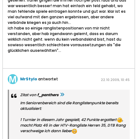
gesehen. früher gingen die immer noch per post raus und das
war wesentlich besser! man hat einfach ein feld gehabt, wo
man fehlende spiele eintragen konnte und gut war. klar ist es
viel aufwand mit den ganzen ergebnissen, aber andere
verbände kriegen es ja auch hin...
ich habe so einige ranglistenpositionen von mir nicht
verstanden, aber hab irgendwann gelernt, dass es darum
wirklich nicht geht. wenn du kein verbandskind bist, hast du
sowieso wesentlich schlechtere vorraussetzungen als "die
glücklichen auserwählten"...
MrStylo
antwortet
22.10.2009, 10:45
Zitat von
f_panthers
Im Seniorenbereich sind die Ranglistenpunkte bereits
aktualisiert:
1 Turnier in diesem Jahr gespielt, 42 Punkte ergattert
,
macht Platz 46 in der HTV-Rangliste Herren 35, DTB Rang
verschweige ich dann lieber