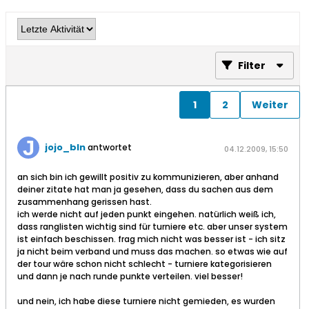
Filter
1
2
Weiter
jojo_bln
antwortet
04.12.2009, 15:50
an sich bin ich gewillt positiv zu kommunizieren, aber anhand
deiner zitate hat man ja gesehen, dass du sachen aus dem
zusammenhang gerissen hast.
ich werde nicht auf jeden punkt eingehen. natürlich weiß ich,
dass ranglisten wichtig sind für turniere etc. aber unser system
ist einfach beschissen. frag mich nicht was besser ist - ich sitz
ja nicht beim verband und muss das machen. so etwas wie auf
der tour wäre schon nicht schlecht - turniere kategorisieren
und dann je nach runde punkte verteilen. viel besser!
und nein, ich habe diese turniere nicht gemieden, es wurden