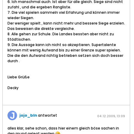
6. Ich manschmal auch. Ist aber für alle gleich. Siege sind nicht
zufahl , und die ergeben Rangliste.
7. Die viel spielen sammeln viel Erfahrung und können immer
wieder Siegen.
Der weniger spielt , kann nicht mehr und bessere Siege erzielen.
Das beweisen die direkte vergleiche.
8. Alle gehen zur Schule. Die Landes bessten aber nicht zu
Städtischen.
9. Die Aussage kann ich nicht so akzeptieren. Supertalente
können mit wenig Aufwand bis zu einer Grenze super spielen.
Die die den Aufwand richtig betrieben setzen sich doch besser
durch .
Liebe Grüße
Decky
jojo_bln
antwortet
04.12.2009, 13:09
alles klar, sehe schon, dass hier einem gleich böse sachen in
den mund gelegt werden