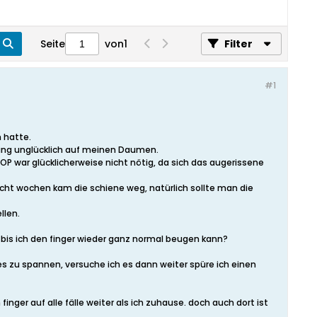
Seite
von
1
Filter
#1
n hatte.
nung unglücklich auf meinen Daumen.
P war glücklicherweise nicht nötig, da sich das augerissene
acht wochen kam die schiene weg, natürlich sollte man die
llen.
 bis ich den finger wieder ganz normal beugen kann?
es zu spannen, versuche ich es dann weiter spüre ich einen
inger auf alle fälle weiter als ich zuhause. doch auch dort ist