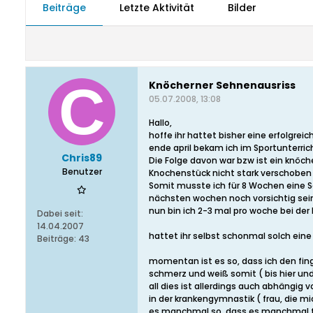
Beiträge
Letzte Aktivität
Bilder
Knöcherner Sehnenausriss
05.07.2008, 13:08
Hallo,
hoffe ihr hattet bisher eine erfolgrei
ende april bekam ich im Sportunterri
Chris89
Die Folge davon war bzw ist ein knöch
Benutzer
Knochenstück nicht stark verschoben
Somit musste ich für 8 Wochen eine Sc
nächsten wochen noch vorsichtig sei
nun bin ich 2-3 mal pro woche bei de
Dabei seit:
14.04.2007
hattet ihr selbst schonmal solch ein
Beiträge:
43
momentan ist es so, dass ich den fing
schmerz und weiß somit ( bis hier und
all dies ist allerdings auch abhängig 
in der krankengymnastik ( frau, die mi
es manchmal so, dass es manchmal f