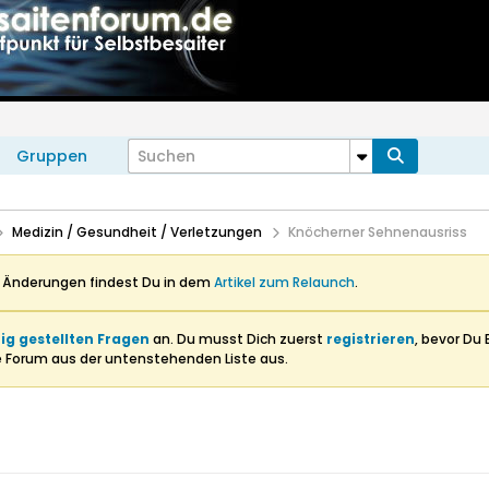
Gruppen
Medizin / Gesundheit / Verletzungen
Knöcherner Sehnenausriss
n Änderungen findest Du in dem
Artikel zum Relaunch
.
ig gestellten Fragen
an. Du musst Dich zuerst
registrieren
, bevor Du 
e Forum aus der untenstehenden Liste aus.