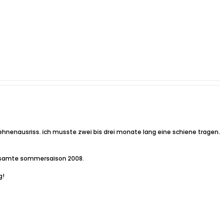
en sehnenausriss. ich musste zwei bis drei monate lang eine schiene trag
gesamte sommersaison 2008.
g!