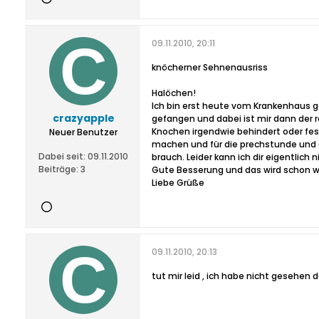
09.11.2010, 20:11
knöcherner Sehnenausriss
Halöchen!
Ich bin erst heute vom Krankenhaus g
crazyapple
gefangen und dabei ist mir dann der 
Knochen irgendwie behindert oder fe
Neuer Benutzer
machen und für die prechstunde und 
Dabei seit:
09.11.2010
brauch. Leider kann ich dir eigentlich n
Beiträge:
3
Gute Besserung und das wird schon wie
Liebe Grüße
09.11.2010, 20:13
tut mir leid , ich habe nicht gesehen d