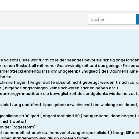
che Saison! Diese war für mich leider beendet bevor sie richtig angefange
cht einen Basketball mit hoher Geschwindigkeit und aus geringer Entfer
erner Strecksehnenausriss am Endgelenk ( Endglied ) des Daumens. Eine O
 hatte.
hiene tragen ( Finger durfte absolut nicht gebeugt werden ). nach ca. 
n ( nirgends angschlagen, keine schweren sachen heben etc.)
r krankengymnastik um die beweglichkeit des endgelenks wieder herzuste
e verletzung und könnt tipps geben bzw einschätzen wielange es dauert,
er alleine ca 30 grad ( angestrebt sind 90 ) beugen kann, dann beginnt 
 nicht weiter).
von der "tagesform".
ch behandelt ist auch auf handverletzungen spezialisiert ) beugt SIE den f
rüher unangenehm wird als an anderen tagen.