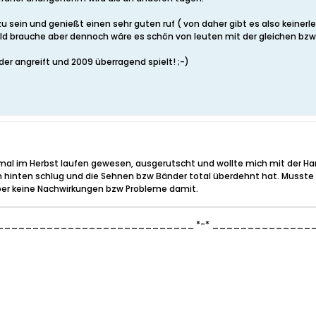
 sein und genießt einen sehr guten ruf ( von daher gibt es also keinerle
duld brauche aber dennoch wäre es schön von leuten mit der gleichen bz
er angreift und 2009 überragend spielt! ;-)
 mal im Herbst laufen gewesen, ausgerutscht und wollte mich mit der 
ach hinten schlug und die Sehnen bzw Bänder total überdehnt hat. Muss
aber keine Nachwirkungen bzw Probleme damit.
___________________________ *-* _____________