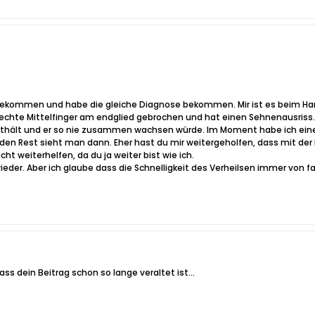
ekommen und habe die gleiche Diagnose bekommen. Mir ist es beim Handba
rechte Mittelfinger am endglied gebrochen und hat einen Sehnenausriss. 
sthält und er so nie zusammen wachsen würde. Im Moment habe ich eine
den Rest sieht man dann. Eher hast du mir weitergeholfen, dass mit de
icht weiterhelfen, da du ja weiter bist wie ich.
der. Aber ich glaube dass die Schnelligkeit des Verheilsen immer von fal
ass dein Beitrag schon so lange veraltet ist...