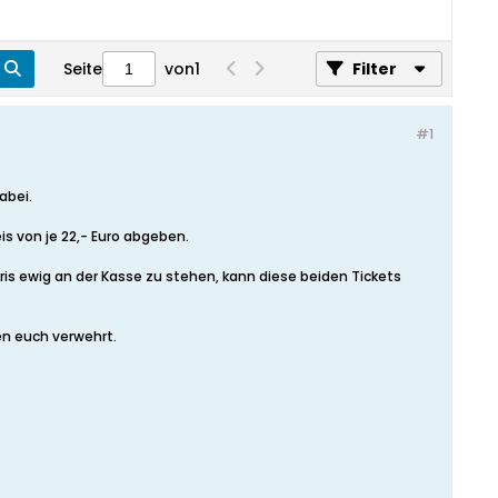
Seite
von
1
Filter
#1
abei.
is von je 22,- Euro abgeben.
 Paris ewig an der Kasse zu stehen, kann diese beiden Tickets
ben euch verwehrt.