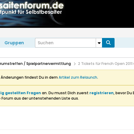
Gruppen
Forumstreffen / Spielpartnervermittlung
2 Tickets für French Open 2011 
n Änderungen findest Du in dem
Artikel zum Relaunch
.
ig gestellten Fragen
an. Du musst Dich zuerst
registrieren
, bevor Du 
e Forum aus der untenstehenden Liste aus.