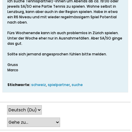
ich suche Tennispartner/-innen um Abends ab ca. 19:00 oder
jeweils SA/SO eine Partie Tennis zu spielen. Wohne selbst in
Lenzburg, kann aber auch in der Region spielen. Habe in etwa
ein R6 Niveau und mit wieder regelmässigem Spiel Potential
nach oben.
Fürs Wochenende kann ich auch problemlos in Zürich spielen.
Unter der Woche eher nur in Ausnahmefällen. Aber SA/SO ginge
das gut.
Sollte sich jemand angesprochen fühlen bitte melden.
Gruss
Marco
Stichworte:
schweiz
,
spielpartner
,
suche