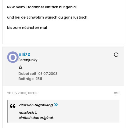
NRW beim Trääähner einfach nur genial
und bei de Schwobm warsch au ganz lustisch
bis zum nächsten mal
olli72
Forenjunky
Dabei seit:
08.07.2003
Beiträge:
2511
26.05.2008, 08:03
#11
Zitat von
Nightwing
nussloch 1.
einfach das original.