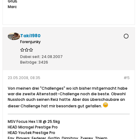
Gruß
Marc
Taki1980
Forenjunky
Dabei seit:
24.08.2007
Beiträge:
3426
23.05.2008, 08:35
#5
Von meinen drei "Challenges" wo ich bisher mitgemacht habe
war die zweite Altenstadt-Challenge noch die beste. Obwohl
Nussloch auch seinen Reiz hatte. Aber das überschaubare an
dieser Challenge hat mir besonders gut gefallen.
MSV Focus Hex 1.18 @ 25.5kg
HEAD Microgel Prestige Pro
HEAD Youtek Prestige Pro
Fav. Players: Federer, Goffin, Dimitrov, Zverev, Thiem