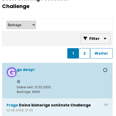
Challenge
Filter
1
2
Weiter
go deep!
...
Dabei seit:
12.02.2003
Beiträge:
8905
Frage
Deine bisherige schönste Challenge
#1
22.05.2008, 21:43