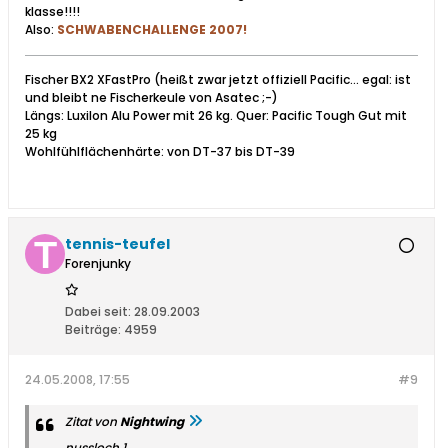
klasse!!!!
Also:
SCHWABENCHALLENGE 2007!
Fischer BX2 XFastPro (heißt zwar jetzt offiziell Pacific... egal: ist
und bleibt ne Fischerkeule von Asatec ;-)
Längs: Luxilon Alu Power mit 26 kg. Quer: Pacific Tough Gut mit
25 kg
Wohlfühlflächenhärte: von DT-37 bis DT-39
tennis-teufel
Forenjunky
Dabei seit:
28.09.2003
Beiträge:
4959
24.05.2008, 17:55
#9
Zitat von
Nightwing
nussloch 1.