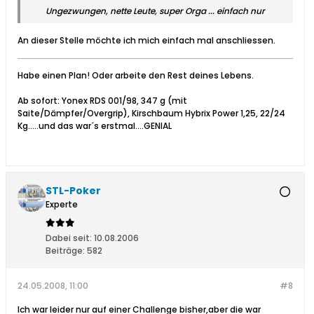
Ungezwungen, nette Leute, super Orga ... einfach nur
An dieser Stelle möchte ich mich einfach mal anschliessen.
Habe einen Plan! Oder arbeite den Rest deines Lebens.
Ab sofort: Yonex RDS 001/98, 347 g (mit
Saite/Dämpfer/Overgrip), Kirschbaum Hybrix Power 1,25, 22/24
Kg.....und das war´s erstmal....GENIAL
STL-Poker
Experte
Dabei seit:
10.08.2006
Beiträge:
582
24.05.2008, 11:00
#8
Ich war leider nur auf einer Challenge bisher,aber die war