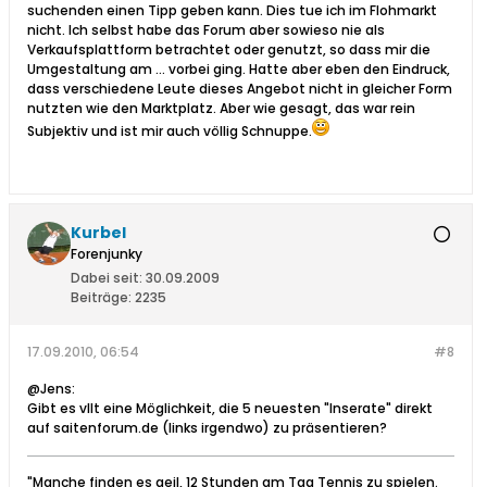
suchenden einen Tipp geben kann. Dies tue ich im Flohmarkt
nicht. Ich selbst habe das Forum aber sowieso nie als
Verkaufsplattform betrachtet oder genutzt, so dass mir die
Umgestaltung am … vorbei ging. Hatte aber eben den Eindruck,
dass verschiedene Leute dieses Angebot nicht in gleicher Form
nutzten wie den Marktplatz. Aber wie gesagt, das war rein
Subjektiv und ist mir auch völlig Schnuppe.
Kurbel
Forenjunky
Dabei seit:
30.09.2009
Beiträge:
2235
17.09.2010, 06:54
#8
@Jens:
Gibt es vllt eine Möglichkeit, die 5 neuesten "Inserate" direkt
auf saitenforum.de (links irgendwo) zu präsentieren?
"Manche finden es geil, 12 Stunden am Tag Tennis zu spielen.