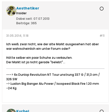
Aesthetiker
Insider
Dabei seit:
07.07.2013
Beiträge:
365
31.05.2014, 11:18
#11
Ich weiß zwar nicht, wie der alte Markt ausgesehen hat aber
war wahrscheinlich ein unter Forum oder?
Hätte selber ein paar Schuhe zu verkaufen.
Der Markt ist ja nicht gerade "belebt"...
---> 6x Dunlop Revolution NT Tour unstrung 337 G / 31,3 cm /
326 SW
-> Luxilon Big Banger Alu Power / Isospeed Black Fire 1.20 mm
-24 Kg
Kurbel