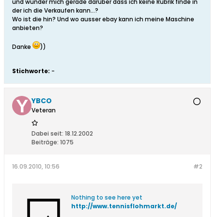
und wunder mich gerade darüber dass ich keine Rubrik finde in
der ich die Verkaufen kann...?
Wo ist die hin? Und wo ausser ebay kann ich meine Maschine
anbieten?
Danke
))
Stichworte:
-
YBCO
Veteran
Dabei seit:
18.12.2002
Beiträge:
1075
16.09.2010, 10:56
#2
Nothing to see here yet
http://www.tennisflohmarkt.de/