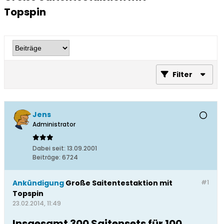
Topspin
Filter
Jens
Administrator
Dabei seit:
13.09.2001
Beiträge:
6724
Ankündigung
Große Saitentestaktion mit
#1
Topspin
23.02.2014, 11:49
Insgesamt 300 Saitensets für 100