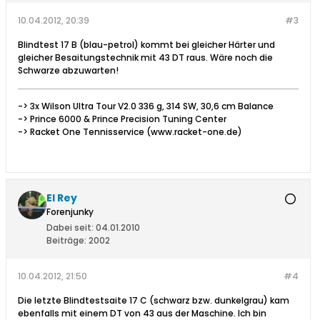
10.04.2012, 20:39
#3
Blindtest 17 B (blau-petrol) kommt bei gleicher Härter und
gleicher Besaitungstechnik mit 43 DT raus. Wäre noch die
Schwarze abzuwarten!
-> 3x Wilson Ultra Tour V2.0 336 g, 314 SW, 30,6 cm Balance
-> Prince 6000 & Prince Precision Tuning Center
-> Racket One Tennisservice (www.racket-one.de)
El Rey
Forenjunky
Dabei seit:
04.01.2010
Beiträge:
2002
10.04.2012, 21:50
#4
Die letzte Blindtestsaite 17 C (schwarz bzw. dunkelgrau) kam
ebenfalls mit einem DT von 43 aus der Maschine. Ich bin