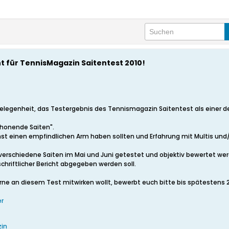
t für TennisMagazin Saitentest 2010!
 Gelegenheit, das Testergebnis des Tennismagazin Saitentest als einer 
honende Saiten".
st einen empfindlichen Arm haben sollten und Erfahrung mit Multis und/
 verschiedene Saiten im Mai und Juni getestet und objektiv bewertet w
schriftlicher Bericht abgegeben werden soll.
rne an diesem Test mitwirken wollt, bewerbt euch bitte bis spätestens 28.
er
in