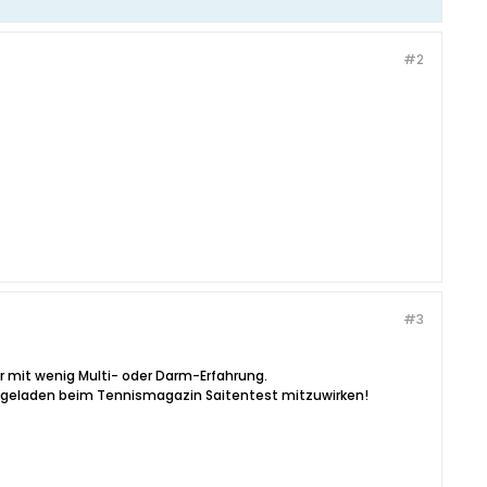
#2
#3
r mit wenig Multi- oder Darm-Erfahrung.
eingeladen beim Tennismagazin Saitentest mitzuwirken!