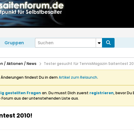
Gruppen
n / Aktionen / News
Tester gesucht für TennisMagazin Saitentest 20
n Änderungen findest Du in dem
Artikel zum Relaunch
.
ig gestellten Fragen
an. Du musst Dich zuerst
registrieren
, bevor Du 
e Forum aus der untenstehenden Liste aus.
ntest 2010!