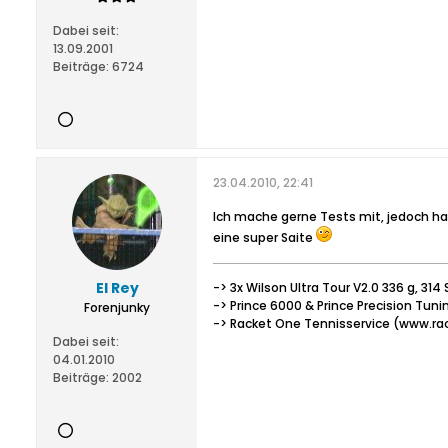
Dabei seit:
13.09.2001
Beiträge:
6724
23.04.2010, 22:41
Ich mache gerne Tests mit, jedoch habe
eine super Saite
El Rey
-> 3x Wilson Ultra Tour V2.0 336 g, 31
-> Prince 6000 & Prince Precision Tun
Forenjunky
-> Racket One Tennisservice (www.ra
Dabei seit:
04.01.2010
Beiträge:
2002