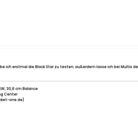
 ich erstmal die Black Star zu testen; außerdem lasse ich bei Multis den
4 SW, 30,6 cm Balance
ing Center
cket-one.de)