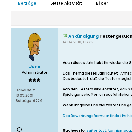
Beiträge
Letzte Aktivität
Bilder
Ankündigung
Tester gesuch
14.04.2010, 06:25
Auch dieses Jahr habt ihr wieder die
Jens
Administrator
Das Thema dieses Jahr lautet "Armsc
Das bedeutet, daß die Tester möglich
Von den Testern wird erwartet, daß 3
Dabei seit:
Spieleigenschaften ein ausführlicher 
13.09.2001
Beiträge:
6724
Wenn ihr gerne und viel testet und ge
Das Bewerbungsformular findet ihr hi
Stichworte:
saitentest
,
tennismagaz