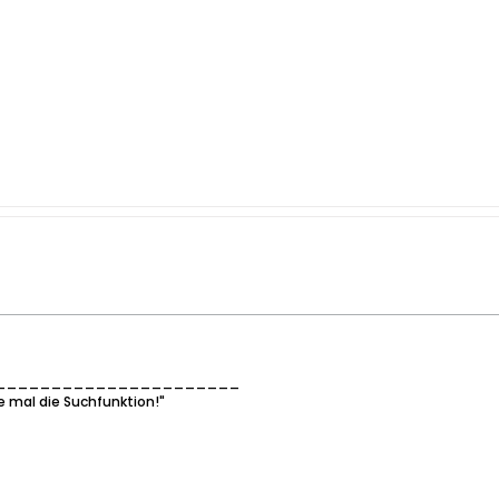
______________________
e mal die Suchfunktion!"