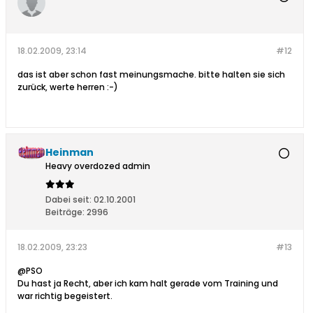
18.02.2009, 23:14
#12
das ist aber schon fast meinungsmache. bitte halten sie sich
zurück, werte herren :-)
Heinman
Heavy overdozed admin
Dabei seit:
02.10.2001
Beiträge:
2996
18.02.2009, 23:23
#13
@PSO
Du hast ja Recht, aber ich kam halt gerade vom Training und
war richtig begeistert.