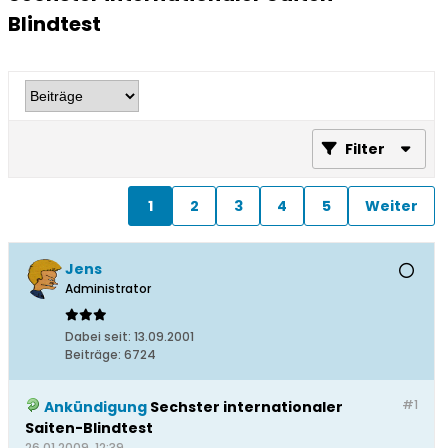
Blindtest
Filter
1
2
3
4
5
Weiter
Jens
Administrator
Dabei seit:
13.09.2001
Beiträge:
6724
#1
Ankündigung
Sechster internationaler
Saiten-Blindtest
26.01.2009, 12:39