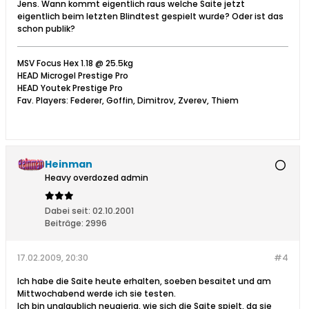
Jens. Wann kommt eigentlich raus welche Saite jetzt
eigentlich beim letzten Blindtest gespielt wurde? Oder ist das
schon publik?
MSV Focus Hex 1.18 @ 25.5kg
HEAD Microgel Prestige Pro
HEAD Youtek Prestige Pro
Fav. Players: Federer, Goffin, Dimitrov, Zverev, Thiem
Heinman
Heavy overdozed admin
Dabei seit:
02.10.2001
Beiträge:
2996
17.02.2009, 20:30
#4
Ich habe die Saite heute erhalten, soeben besaitet und am
Mittwochabend werde ich sie testen.
Ich bin unglaublich neugierig, wie sich die Saite spielt, da sie