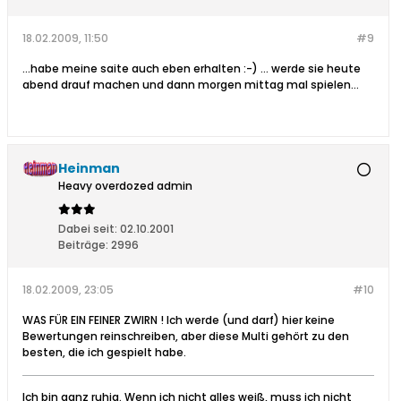
18.02.2009, 11:50
#9
...habe meine saite auch eben erhalten :-) ... werde sie heute
abend drauf machen und dann morgen mittag mal spielen...
Heinman
Heavy overdozed admin
Dabei seit:
02.10.2001
Beiträge:
2996
18.02.2009, 23:05
#10
WAS FÜR EIN FEINER ZWIRN ! Ich werde (und darf) hier keine
Bewertungen reinschreiben, aber diese Multi gehört zu den
besten, die ich gespielt habe.
Ich bin ganz ruhig. Wenn ich nicht alles weiß, muss ich nicht