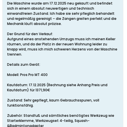
Die Maschine wurde am 17.12.2025 neu gekauft und befindet
sich in einem absolut neuwertigen und technisch
einwandfreien Zustand. Ich habe sie sehr pfleglich behandelt
und regelmäßig gereinigt – die Zangen greifen perfekt und die
Mechanik läuft absolut präzise.
Der Grund für den Verkauf:
Aufgrund eines anstehenden Umzugs muss ich meinen Keller
räumen, und da der Platz in der neuen Wohnung leider zu
knapp wird, muss ich mich schweren Herzens von der Maschine
trennen.
Details zum Gerät:
Modell: Pros Pro MT 400
Kaufdatum: 17.12.2025 (Rechnung siehe Anhang Preis und
Kaufdatum) für 1371,90€
Zustand: Sehr gepflegt, kaum Gebrauchsspuren, voll
funktionsfähig.
Zubehör: Standfuß und sämtliches benötigtes Werkzeug wie
Starterklemme, Werkzeugset 4-teilig, Squash-
&Badmintonadapter