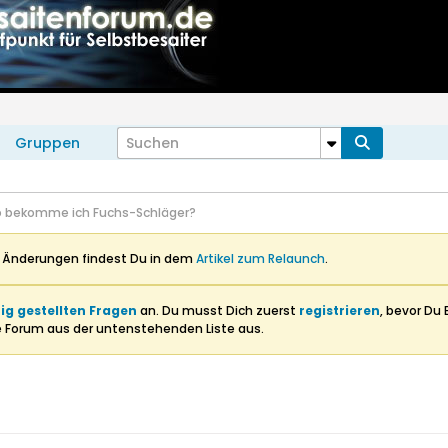
Gruppen
 bekomme ich Fuchs-Schläger?
n Änderungen findest Du in dem
Artikel zum Relaunch
.
ig gestellten Fragen
an. Du musst Dich zuerst
registrieren
, bevor Du 
e Forum aus der untenstehenden Liste aus.