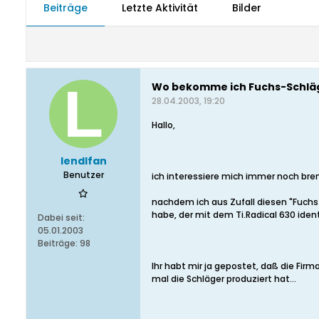
Beiträge
Letzte Aktivität
Bilder
Wo bekomme ich Fuchs-Schlä
28.04.2003, 19:20
Hallo,
lendlfan
Benutzer
ich interessiere mich immer noch bre
nachdem ich aus Zufall diesen "Fuchs 
habe, der mit dem Ti.Radical 630 identi
Dabei seit:
05.01.2003
Beiträge:
98
Ihr habt mir ja gepostet, daß die Firm
mal die Schläger produziert hat...