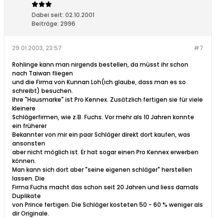
Dabei seit:
02.10.2001
Beiträge:
2996
29.01.2003, 23:57
#7
Rohlinge kann man nirgends bestellen, da müsst ihr schon
nach Taiwan fliegen
und die Firma von Kunnan Loh(ich glaube, dass man es so
schreibt) besuchen.
Ihre "Hausmarke" ist Pro Kennex. Zusätzlich fertigen sie für viele
kleinere
Schlägerfirmen, wie z.B. Fuchs. Vor mehr als 10 Jahren konnte
ein früherer
Bekannter von mir ein paar Schläger direkt dort kaufen, was
ansonsten
aber nicht möglich ist. Er hat sogar einen Pro Kennex erwerben
können.
Man kann sich dort aber "seine eigenen schläger" herstellen
lassen. Die
Firma Fuchs macht das schon seit 20 Jahren und liess damals
Duplikate
von Prince fertigen. Die Schläger kosteten 50 - 60 % weniger als
dir Originale.