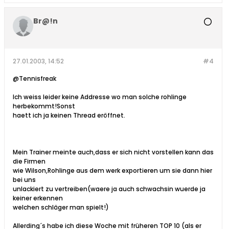
Br@!n
27.01.2003, 14:52
#4
@Tennisfreak
Ich weiss leider keine Addresse wo man solche rohlinge
herbekommt!Sonst
haett ich ja keinen Thread eröffnet.
Mein Trainer meinte auch,dass er sich nicht vorstellen kann das
die Firmen
wie Wilson,Rohlinge aus dem werk exportieren um sie dann hier
bei uns
unlackiert zu vertreiben(waere ja auch schwachsin wuerde ja
keiner erkennen
welchen schläger man spielt!)
Allerding´s habe ich diese Woche mit früheren TOP 10 (als er