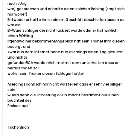
noch JUng
war) gesprochen und er hatte einen solchen Rohling (fragt sich
nur woher)
Entweder er hatte ihn in einem Geschäft abschleifen lassen,es
war ein
B-Ware schläger der nicht lackiert wurde oder er hat wirklich
einen ROhling
irgendwo her bekommen!Angeblich hat sein Trainer ihm diesen
besorgt und
zwar aus dem Internet habe nun allerdings einen Tag gesucht
und nichts
gefunden!ICh werde mich mal mit dem unterhalten dass er
herausfinden soll
woher sein Trainer diesen Schläger hatte!
Allerdings kann ich mir nicht vorstellen dass er sehr viel billiger
sein
wuerd denn die Lackierung allein macht bestimmt nur einen
bruchteil des
Preises aus!
Tschö Brian