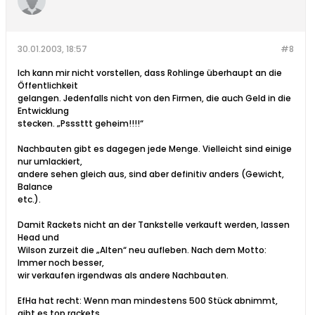
30.01.2003, 18:57
#8
Ich kann mir nicht vorstellen, dass Rohlinge überhaupt an die
Öffentlichkeit
gelangen. Jedenfalls nicht von den Firmen, die auch Geld in die
Entwicklung
stecken. „Psssttt geheim!!!!“
Nachbauten gibt es dagegen jede Menge. Vielleicht sind einige
nur umlackiert,
andere sehen gleich aus, sind aber definitiv anders (Gewicht,
Balance
etc.).
Damit Rackets nicht an der Tankstelle verkauft werden, lassen
Head und
Wilson zurzeit die „Alten“ neu aufleben. Nach dem Motto:
Immer noch besser,
wir verkaufen irgendwas als andere Nachbauten.
EfHa hat recht: Wenn man mindestens 500 Stück abnimmt,
gibt es top rackets