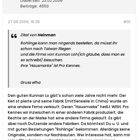
Dabei seit:
23.02.2006
Beiträge:
4553
27.08.2006, 16:35
#10
Zitat von
Heinman
Rohlinge kann man nirgends bestellen, da müsst ihr
schon nach Taiwan fliegen
und die Firma von Kunnan Loh(ich glaube, dass man es
so schreibt) besuchen.
Ihre "Hausmarke" ist Pro Kennex.
Gruss efha
Den guten Kunnan Lo gibt's schon viele Jahre nicht mehr. Der
Kerl st pleite und seine Fabrik (mittlerweile in China) wurde an
eine andere Firma verkauft. Deren "Hausmarke" heißt WISH. Pro
Kennex wir inzwischen in einer anderen Fabrik produziert, die
Rechte an der Marke hat eine andere Firma gekauft. Es gibt
aber noch Dutzende andere Fabriken. Da könntest Du u. U. und
mit guten Beziehungen "Rohlinge" bekommen. Allerdings keine
Originale, sondern nur Nachbauten. Wer Interesse hat, kann mir