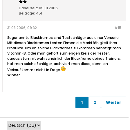
Dabei seit:
09.01.2006
Beiträge:
451
31.08.2006, 09:32
#15
Sogenannte Blackframes sind Testschläger aus einer Vorserie.
Mit diesen Blackframes testen Firmen die Marktfähigkeit ihrer
Produkte. Um an solche Blackframes zu kommen benötigt man
Vitamin-B. Oder man gehört zum engen Kreis der Tester,
daraus stammt wahrscheinlich der Blackframe deines Trainers.
Hat man solche Schläger, archiviert man diese, denn ein
Verkauf kommt nicht in Frage.
Winner
1
2
Weiter