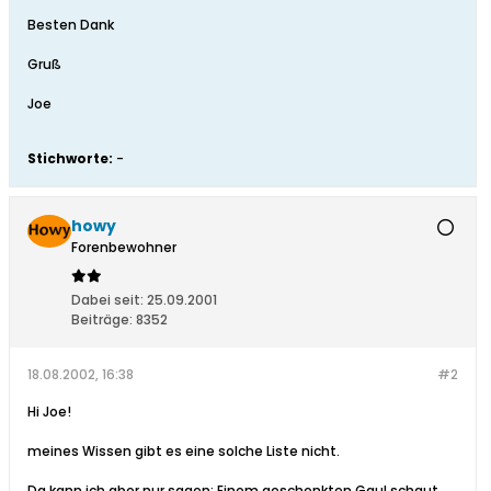
Besten Dank
Gruß
Joe
Stichworte:
-
howy
Forenbewohner
Dabei seit:
25.09.2001
Beiträge:
8352
18.08.2002, 16:38
#2
Hi Joe!
meines Wissen gibt es eine solche Liste nicht.
Da kann ich aber nur sagen: Einem geschenkten Gaul schaut