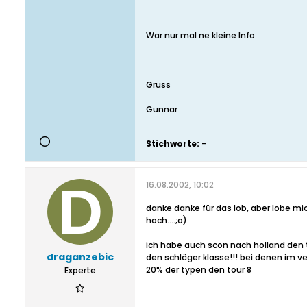
War nur mal ne kleine Info.
Gruss
Gunnar
Stichworte:
-
16.08.2002, 10:02
danke danke für das lob, aber lobe mi
hoch....;o)
ich habe auch scon nach holland den t
draganzebic
den schläger klasse!!! bei denen im ve
20% der typen den tour 8
Experte