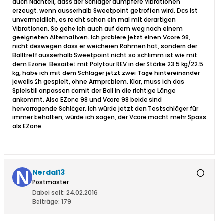
auch Nachteil, dass der Schläger dumpfere Vibrationen
erzeugt, wenn ausserhalb Sweetpoint getroffen wird. Das ist
unvermeidlich, es reicht schon ein mal mit derartigen
Vibrationen. So gehe ich auch auf dem weg nach einem
geeigneten Alternativen. Ich probiere jetzt einen Vcore 98,
nicht deswegen dass er weicheren Rahmen hat, sondern der
Balltreff ausserhalb Sweetpoint nicht so schlimm ist wie mit
dem Ezone. Besaitet mit Polytour REV in der Stärke 23.5 kg/22.5
kg, habe ich mit dem Schläger jetzt zwei Tage hintereinander
jeweils 2h gespielt, ohne Armproblem. Klar, muss ich das
Spielstill anpassen damit der Ball in die richtige Länge
ankommt. Also EZone 98 und Vcore 98 beide sind
hervorragende Schläger. Ich würde jetzt den Testschläger für
immer behalten, würde ich sagen, der Vcore macht mehr Spass
als EZone.
Nerdal13
Postmaster
Dabei seit:
24.02.2016
Beiträge:
179