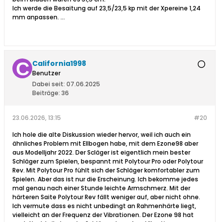
Ich werde die Besaitung auf 23,5/23,5 kp mit der Xpereine 1,24
mm anpassen. ...
California1998
Benutzer
Dabei seit:
07.06.2025
Beiträge:
36
23.06.2026, 13:15
#20
Ich hole die alte Diskussion wieder hervor, weil ich auch ein
ähnliches Problem mit Ellbogen habe, mit dem Ezone98 aber
aus Modelljahr 2022. Der Scläger ist eigentlich mein bester
Schläger zum Spielen, bespannt mit Polytour Pro oder Polytour
Rev. Mit Polytour Pro fühlt sich der Schläger komfortabler zum
Spielen. Aber das ist nur die Erscheinung. Ich bekomme jedes
mal genau nach einer Stunde leichte Armschmerz. Mit der
härteren Saite Polytour Rev fällt weniger auf, aber nicht ohne.
Ich vermute dass es nicht unbedingt an Rahmenhärte liegt,
vielleicht an der Frequenz der Vibrationen. Der Ezone 98 hat