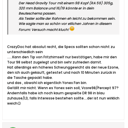
Der Head Gravity Tour mit einem 98 Kopf (RA 59) 305g,
320 mm Balance und 16/19 könnte er in dein
Beuteschema passen.
Als Tester sollte der Rahmen eh leicht zu bekommen sein.
Wie sagte man so schön vor etlichen Jahren in diesem
Forum: Versuch macht kluch!
CrazyDoc hat absolut recht, die Specs sollten schon nicht zu
unterschiedlich sein
......Kann den Tip von Fritzhimself nur bestätigen, habe mir den
Tour 98 selbst zugelegt und bin sehr zufrieden damit.
Hat allerdings ein höheres Schwunggewicht als der neue Ezone,
den ich auch gekauft, getestet und nach 10 Minuten zurück in
die Tasche gepackt habe.
und das , obwohl ich eigentlich Yonex Fan bin.
Gefällt mir nicht. Wenn es Yonex sein soll, Vcore98/Percept 97?
Andernfalls habe ich noch kaum gespielte DR 98 in blau
zuhause/L3, falls Interesse bestehen sollte....der ist nun wirklich
weich😉