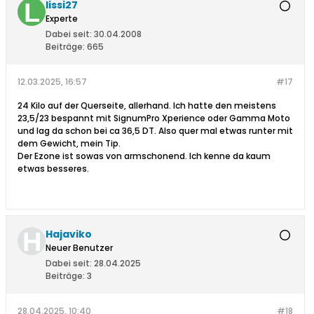
lissi27
Experte
Dabei seit:
30.04.2008
Beiträge:
665
12.03.2025, 16:57
#17
24 Kilo auf der Querseite, allerhand. Ich hatte den meistens
23,5/23 bespannt mit SignumPro Xperience oder Gamma Moto
und lag da schon bei ca 36,5 DT. Also quer mal etwas runter mit
dem Gewicht, mein Tip.
Der Ezone ist sowas von armschonend. Ich kenne da kaum
etwas besseres.
Hajaviko
Neuer Benutzer
Dabei seit:
28.04.2025
Beiträge:
3
28.04.2025, 10:40
#18