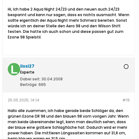
Hi, Ich habe 2 Aqua Night 24/23 und den neuen auch 24/23
bespannt und kann nur sagen, dass es nichts ausmacht. Wenn
sollte eigentlich der Aqua Night mehr Schmerz bereiten. Sonst
würde ich an deiner Stelle den Aero 98 und den Wilson Shift
testen. Die hatte ich auch schon und diese passen gut zum
Ezone 98 Spielstil.
lissi27
Experte
Dabei seit:
30.04.2008
Beiträge:
665
25.05.2025, 14:14
#19
Hallo alle zuammen, ich habe gerade beide Schläger da, den
grünen Ezone DR 98 und den blauen 98 vom vorigen Jahr. Wenn
man beide übereinander legt, kann man deutlich sehen, dass
der blaue eine größere Schlagfläche hat. Dadurch wird er mehr
power haben. Die mittleren Längssaiten kommen auf 31,8 cm,
beim blauen waren es 31,5 cm.