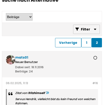
suche nach Alternative
Filter
Vorherige
1
2
mats01
Neuer Benutzer
Dabei seit:
18.11.2016
Beiträge:
24
06.02.2025, 11:13
#16
Zitat von
fritzhimself
Servus Hendrik, vielleicht bist du kein Freund von weichen
Rahmen.