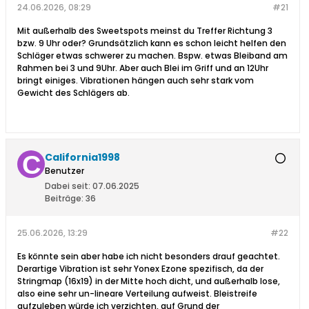
24.06.2026, 08:29
#21
Mit außerhalb des Sweetspots meinst du Treffer Richtung 3
bzw. 9 Uhr oder? Grundsätzlich kann es schon leicht helfen den
Schläger etwas schwerer zu machen. Bspw. etwas Bleiband am
Rahmen bei 3 und 9Uhr. Aber auch Blei im Griff und an 12Uhr
bringt einiges. Vibrationen hängen auch sehr stark vom
Gewicht des Schlägers ab.
California1998
Benutzer
Dabei seit:
07.06.2025
Beiträge:
36
25.06.2026, 13:29
#22
Es könnte sein aber habe ich nicht besonders drauf geachtet.
Derartige Vibration ist sehr Yonex Ezone spezifisch, da der
Stringmap (16x19) in der Mitte hoch dicht, und außerhalb lose,
also eine sehr un-lineare Verteilung aufweist. Bleistreife
aufzuleben würde ich verzichten, auf Grund der