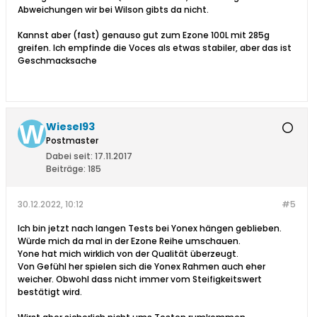
Abweichungen wir bei Wilson gibts da nicht.
Kannst aber (fast) genauso gut zum Ezone 100L mit 285g
greifen. Ich empfinde die Voces als etwas stabiler, aber das ist
Geschmacksache
Wiesel93
Postmaster
Dabei seit:
17.11.2017
Beiträge:
185
30.12.2022, 10:12
#5
Ich bin jetzt nach langen Tests bei Yonex hängen geblieben.
Würde mich da mal in der Ezone Reihe umschauen.
Yone hat mich wirklich von der Qualität überzeugt.
Von Gefühl her spielen sich die Yonex Rahmen auch eher
weicher. Obwohl dass nicht immer vom Steifigkeitswert
bestätigt wird.