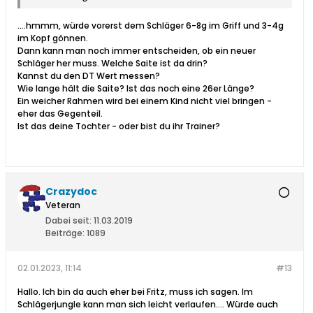
....hmmm, würde vorerst dem Schläger 6-8g im Griff und 3-4g
im Kopf gönnen.
Dann kann man noch immer entscheiden, ob ein neuer
Schläger her muss. Welche Saite ist da drin?
Kannst du den DT Wert messen?
Wie lange hält die Saite? Ist das noch eine 26er Länge?
Ein weicher Rahmen wird bei einem Kind nicht viel bringen -
eher das Gegenteil.
Ist das deine Tochter - oder bist du ihr Trainer?
Crazydoc
Veteran
Dabei seit:
11.03.2019
Beiträge:
1089
02.01.2023, 11:14
#13
Hallo. Ich bin da auch eher bei Fritz, muss ich sagen. Im
Schlägerjungle kann man sich leicht verlaufen.... Würde auch