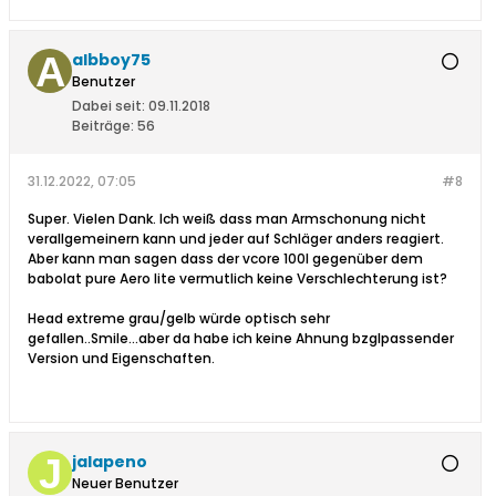
albboy75
Benutzer
Dabei seit:
09.11.2018
Beiträge:
56
31.12.2022, 07:05
#8
Super. Vielen Dank. Ich weiß dass man Armschonung nicht
verallgemeinern kann und jeder auf Schläger anders reagiert.
Aber kann man sagen dass der vcore 100l gegenüber dem
babolat pure Aero lite vermutlich keine Verschlechterung ist?
Head extreme grau/gelb würde optisch sehr
gefallen..Smile...aber da habe ich keine Ahnung bzglpassender
Version und Eigenschaften.
jalapeno
Neuer Benutzer