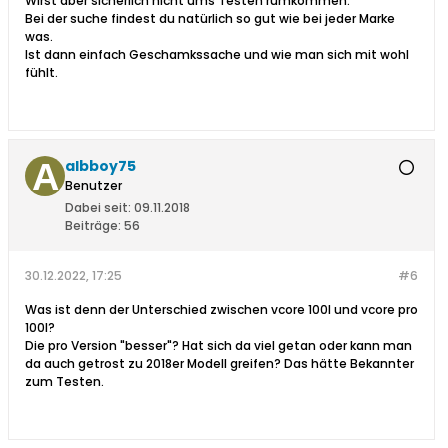
Wirst aber sicherlich nicht ums Testen rumkommen.
Bei der suche findest du natürlich so gut wie bei jeder Marke
was.
Ist dann einfach Geschamkssache und wie man sich mit wohl
fühlt.
albboy75
Benutzer
Dabei seit:
09.11.2018
Beiträge:
56
30.12.2022, 17:25
#6
Was ist denn der Unterschied zwischen vcore 100l und vcore pro
100l?
Die pro Version "besser"? Hat sich da viel getan oder kann man
da auch getrost zu 2018er Modell greifen? Das hätte Bekannter
zum Testen.