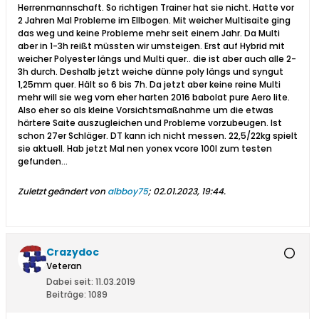
Herrenmannschaft. So richtigen Trainer hat sie nicht. Hatte vor
2 Jahren Mal Probleme im Ellbogen. Mit weicher Multisaite ging
das weg und keine Probleme mehr seit einem Jahr. Da Multi
aber in 1-3h reißt müssten wir umsteigen. Erst auf Hybrid mit
weicher Polyester längs und Multi quer.. die ist aber auch alle 2-
3h durch. Deshalb jetzt weiche dünne poly längs und syngut
1,25mm quer. Hält so 6 bis 7h. Da jetzt aber keine reine Multi
mehr will sie weg vom eher harten 2016 babolat pure Aero lite.
Also eher so als kleine Vorsichtsmaßnahme um die etwas
härtere Saite auszugleichen und Probleme vorzubeugen. Ist
schon 27er Schläger. DT kann ich nicht messen. 22,5/22kg spielt
sie aktuell. Hab jetzt Mal nen yonex vcore 100l zum testen
gefunden...
Zuletzt geändert von
albboy75
;
02.01.2023, 19:44
.
Crazydoc
Veteran
Dabei seit:
11.03.2019
Beiträge:
1089