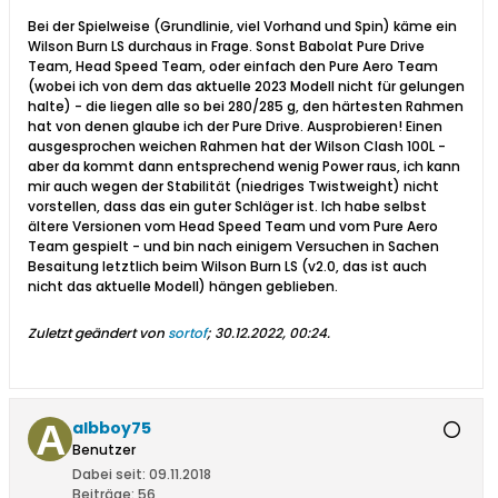
Bei der Spielweise (Grundlinie, viel Vorhand und Spin) käme ein
Wilson Burn LS durchaus in Frage. Sonst Babolat Pure Drive
Team, Head Speed Team, oder einfach den Pure Aero Team
(wobei ich von dem das aktuelle 2023 Modell nicht für gelungen
halte) - die liegen alle so bei 280/285 g, den härtesten Rahmen
hat von denen glaube ich der Pure Drive. Ausprobieren! Einen
ausgesprochen weichen Rahmen hat der Wilson Clash 100L -
aber da kommt dann entsprechend wenig Power raus, ich kann
mir auch wegen der Stabilität (niedriges Twistweight) nicht
vorstellen, dass das ein guter Schläger ist. Ich habe selbst
ältere Versionen vom Head Speed Team und vom Pure Aero
Team gespielt - und bin nach einigem Versuchen in Sachen
Besaitung letztlich beim Wilson Burn LS (v2.0, das ist auch
nicht das aktuelle Modell) hängen geblieben.
Zuletzt geändert von
sortof
;
30.12.2022, 00:24
.
albboy75
Benutzer
Dabei seit:
09.11.2018
Beiträge:
56