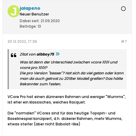
jalapeno
Neuer Benutzer
Dabei seit:
21.09.2020
Beiträge:
13
30.12.2022, 17:36
#7
Zitat von
albboy75
Was ist denn der Unterschied zwischen vcore 100l und
vcore pro 100l?
Die pro Version "besser"? Hat sich da viel getan oder kann
man da auch getrost zu 2018er Modell greifen? Das hätte
Bekannter zum Testen.
VCore Pro hat einen dünneren Rahmen und weniger "Wumms",
ist eher ein klassisches, weiches Racquet.
Die "normalen" VCores sind für das heutige Topspin- und
Baselinespiel konzipiert, d.h. dickerer Rahmen, mehr Wumms,
etwas steifer (aber nicht Babolat-like)