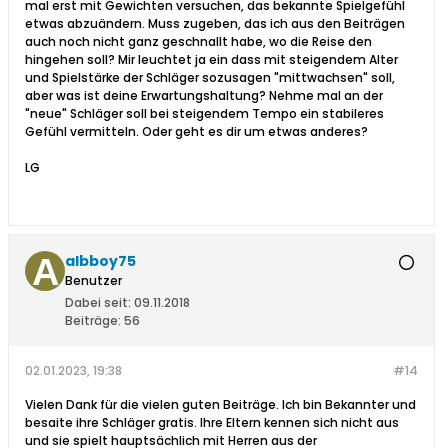
mal erst mit Gewichten versuchen, das bekannte Spielgefühl
etwas abzuändern. Muss zugeben, das ich aus den Beiträgen
auch noch nicht ganz geschnallt habe, wo die Reise den
hingehen soll? Mir leuchtet ja ein dass mit steigendem Alter
und Spielstärke der Schläger sozusagen "mittwachsen" soll,
aber was ist deine Erwartungshaltung? Nehme mal an der
"neue" Schläger soll bei steigendem Tempo ein stabileres
Gefühl vermitteln. Oder geht es dir um etwas anderes?
LG
albboy75
Benutzer
Dabei seit:
09.11.2018
Beiträge:
56
02.01.2023, 19:38
#14
Vielen Dank für die vielen guten Beiträge. Ich bin Bekannter und
besaite ihre Schläger gratis. Ihre Eltern kennen sich nicht aus
und sie spielt hauptsächlich mit Herren aus der