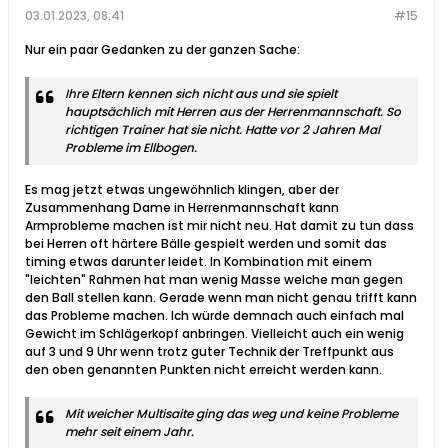
03.01.2023, 08:41
#15
Nur ein paar Gedanken zu der ganzen Sache:
Ihre Eltern kennen sich nicht aus und sie spielt
hauptsächlich mit Herren aus der Herrenmannschaft. So
richtigen Trainer hat sie nicht. Hatte vor 2 Jahren Mal
Probleme im Ellbogen.
Es mag jetzt etwas ungewöhnlich klingen, aber der
Zusammenhang Dame in Herrenmannschaft kann
Armprobleme machen ist mir nicht neu. Hat damit zu tun dass
bei Herren oft härtere Bälle gespielt werden und somit das
timing etwas darunter leidet. In Kombination mit einem
"leichten" Rahmen hat man wenig Masse welche man gegen
den Ball stellen kann. Gerade wenn man nicht genau trifft kann
das Probleme machen. Ich würde demnach auch einfach mal
Gewicht im Schlägerkopf anbringen. Vielleicht auch ein wenig
auf 3 und 9 Uhr wenn trotz guter Technik der Treffpunkt aus
den oben genannten Punkten nicht erreicht werden kann.
Mit weicher Multisaite ging das weg und keine Probleme
mehr seit einem Jahr.