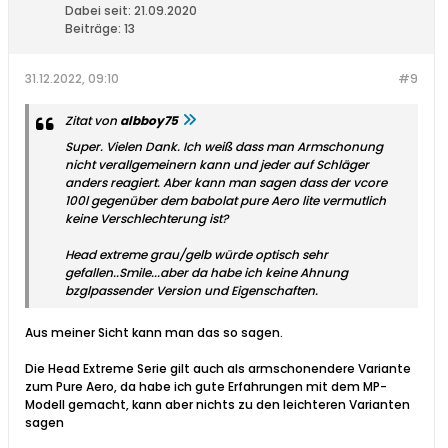
Dabei seit:
21.09.2020
Beiträge:
13
31.12.2022, 09:10
#9
Zitat von
albboy75
Super. Vielen Dank. Ich weiß dass man Armschonung
nicht verallgemeinern kann und jeder auf Schläger
anders reagiert. Aber kann man sagen dass der vcore
100l gegenüber dem babolat pure Aero lite vermutlich
keine Verschlechterung ist?
Head extreme grau/gelb würde optisch sehr
gefallen..Smile...aber da habe ich keine Ahnung
bzglpassender Version und Eigenschaften.
Aus meiner Sicht kann man das so sagen.
Die Head Extreme Serie gilt auch als armschonendere Variante
zum Pure Aero, da habe ich gute Erfahrungen mit dem MP-
Modell gemacht, kann aber nichts zu den leichteren Varianten
sagen