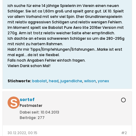
ich suche für eine 14 jährige Spielerin im Verein einen neuen
Schläger. Sie ist ca 1,60m groß und spielt ganz gut. LK 10. Spielt
vor allem Vorhand mit sehr viel Spin. Eher Grundlinienspielerin
mit relativ aggressiven Schlägen und relativ wenigen Fehlern.
Im Moment spielt sie Babolat Pure Aero lite 2016er Version mit
270g. Arm ist trotz relativ weicher Saite eher empfindlich.
Ich dachte an etwas schwereren Schläger so um die 280-295g
mit nicht zu hartem Rahmen.
Habt ihr mir Tipps/Empfehlungen/Erfahrungen...Marke ist erst
mal egal....da ist sie flexibel.
Falls noch Angaben Fehler einfach fragen.
Vielen Dank schon Mal!
Stichworte:
babolat
,
head
,
jugendliche
,
wilson
,
yonex
sortof
Postmaster
Dabei seit:
10.04.2013
Beiträge:
277
30.12.2022, 00:15
#2