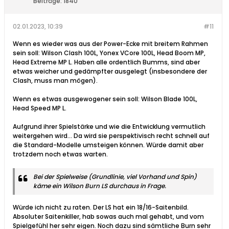
Beiträge:
1840
02.01.2023, 10:39
#11
Wenn es wieder was aus der Power-Ecke mit breitem Rahmen
sein soll: Wilson Clash 100L, Yonex VCore 100L, Head Boom MP,
Head Extreme MP L. Haben alle ordentlich Bumms, sind aber
etwas weicher und gedämpfter ausgelegt (insbesondere der
Clash, muss man mögen).
Wenn es etwas ausgewogener sein soll: Wilson Blade 100L,
Head Speed MP L.
Aufgrund ihrer Spielstärke und wie die Entwicklung vermutlich
weitergehen wird... Da wird sie perspektivisch recht schnell auf
die Standard-Modelle umsteigen können. Würde damit aber
trotzdem noch etwas warten.
Bei der Spielweise (Grundlinie, viel Vorhand und Spin)
käme ein Wilson Burn LS durchaus in Frage.
Würde ich nicht zu raten. Der LS hat ein 18/16-Saitenbild.
Absoluter Saitenkiller, hab sowas auch mal gehabt, und vom
Spielgefühl her sehr eigen. Noch dazu sind sämtliche Burn sehr