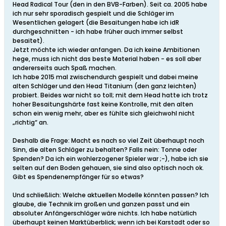
Head Radical Tour (den in den BVB-Farben). Seit ca. 2005 habe
ich nur sehr sporadisch gespielt und die Schläger im
Wesentlichen gelagert (die Besaitungen habe ich idR
durchgeschnitten - ich habe früher auch immer selbst
besaitet).
Jetzt möchte ich wieder anfangen. Da ich keine Ambitionen
hege, muss ich nicht das beste Material haben - es soll aber
andererseits auch Spaß machen.
Ich habe 2015 mal zwischendurch gespielt und dabei meine
alten Schläger und den Head Titanium (den ganz leichten)
probiert. Beides war nicht so toll; mit dem Head hatte ich trotz
hoher Besaitungshärte fast keine Kontrolle, mit den alten
schon ein wenig mehr, aber es fühlte sich gleichwohl nicht
„richtig“ an.
Deshalb die Frage: Macht es nach so viel Zeit überhaupt noch
Sinn, die alten Schläger zu behalten? Falls nein: Tonne oder
Spenden? Da ich ein wohlerzogener Spieler war ;-), habe ich sie
selten auf den Boden gehauen, sie sind also optisch noch ok.
Gibt es Spendenempfänger für so etwas?
Und schließlich: Welche aktuellen Modelle könnten passen? Ich
glaube, die Technik im großen und ganzen passt und ein
absoluter Anfängerschläger wäre nichts. Ich habe natürlich
überhaupt keinen Marktüberblick; wenn ich bei Karstadt oder so