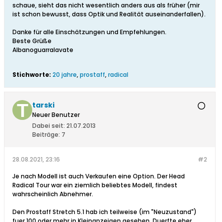
schaue, sieht das nicht wesentlich anders aus als früher (mir
ist schon bewusst, dass Optik und Realität auseinanderfallen).
Danke für alle Einschätzungen und Empfehlungen.
Beste Grüße
Albanoguarralavate
Stichworte:
20 jahre
,
prostaff
,
radical
tarski
Neuer Benutzer
Dabei seit:
21.07.2013
Beiträge:
7
28.08.2021, 23:16
#2
Je nach Modell ist auch Verkaufen eine Option. Der Head
Radical Tour war ein ziemlich beliebtes Modell, findest
wahrscheinlich Abnehmer.
Den Prostaff Stretch 5.1 hab ich teilweise (im "Neuzustand")
fuer 100 oder mehr in Kleinanzeigen gesehen. Duerfte eher