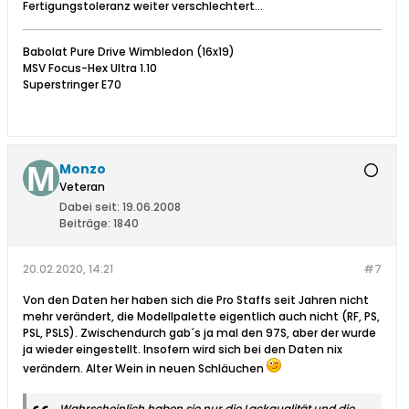
Fertigungstoleranz weiter verschlechtert...
Babolat Pure Drive Wimbledon (16x19)
MSV Focus-Hex Ultra 1.10
Superstringer E70
Monzo
Veteran
Dabei seit:
19.06.2008
Beiträge:
1840
20.02.2020, 14:21
#7
Von den Daten her haben sich die Pro Staffs seit Jahren nicht
mehr verändert, die Modellpalette eigentlich auch nicht (RF, PS,
PSL, PSLS). Zwischendurch gab´s ja mal den 97S, aber der wurde
ja wieder eingestellt. Insofern wird sich bei den Daten nix
verändern. Alter Wein in neuen Schläuchen
Wahrscheinlich haben sie nur die Lackqualität und die