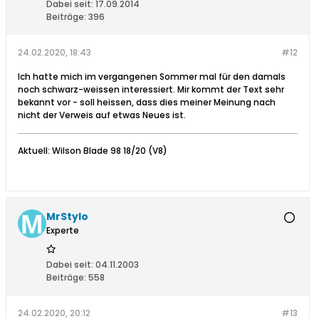
Dabei seit:
17.09.2014
Beiträge:
396
24.02.2020, 18:43
#12
Ich hatte mich im vergangenen Sommer mal für den damals
noch schwarz-weissen interessiert. Mir kommt der Text sehr
bekannt vor - soll heissen, dass dies meiner Meinung nach
nicht der Verweis auf etwas Neues ist.
Aktuell: Wilson Blade 98 18/20 (V8)
MrStylo
Experte
Dabei seit:
04.11.2003
Beiträge:
558
24.02.2020, 20:12
#13