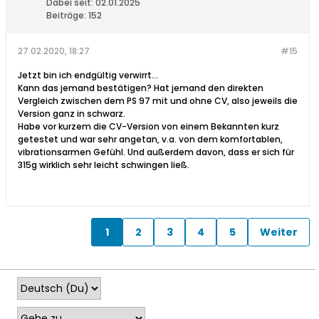
Dabei seit:
02.01.2025
Beiträge:
152
27.02.2020, 18:27
#15
Jetzt bin ich endgültig verwirrt...
Kann das jemand bestätigen? Hat jemand den direkten
Vergleich zwischen dem PS 97 mit und ohne CV, also jeweils die
Version ganz in schwarz.
Habe vor kurzem die CV-Version von einem Bekannten kurz
getestet und war sehr angetan, v.a. von dem komfortablen,
vibrationsarmen Gefühl. Und außerdem davon, dass er sich für
315g wirklich sehr leicht schwingen ließ.
1
2
3
4
5
Weiter