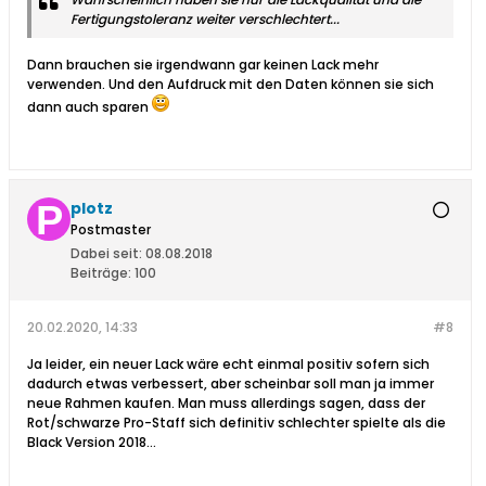
Fertigungstoleranz weiter verschlechtert...
Dann brauchen sie irgendwann gar keinen Lack mehr
verwenden. Und den Aufdruck mit den Daten können sie sich
dann auch sparen
plotz
Postmaster
Dabei seit:
08.08.2018
Beiträge:
100
20.02.2020, 14:33
#8
Ja leider, ein neuer Lack wäre echt einmal positiv sofern sich
dadurch etwas verbessert, aber scheinbar soll man ja immer
neue Rahmen kaufen. Man muss allerdings sagen, dass der
Rot/schwarze Pro-Staff sich definitiv schlechter spielte als die
Black Version 2018...