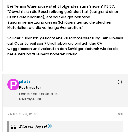
Bei Tennis Warehouse steht folgendes zum "neuen" PS 97:
"Obwohl sich die Beschreibung geändert hat (aufgrund einer
Lizenzvereinbarung), enthält die geflochtene
Zusammensetzung dieses Schlägers genau die gleichen
Materialien wie die vorherige Generation."
Soll der Ausdruck "geflochtene Zusammensetzung" ein Hinweis
auf Countervail sein? Und haben die einfach das CV
weggelassen und verkaufen den Schläger dadurch wieder als
neue Version zu einem höheren Preis?
plotz
Postmaster
Dabei seit:
08.08.2018
Beiträge:
100
24.02.2020, 15:28
#11
Zitat von
joysef