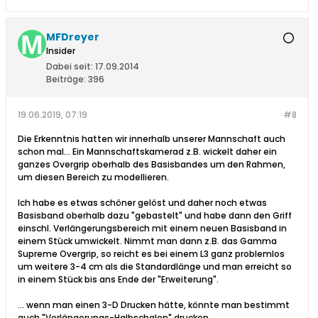
MFDreyer
Insider
Dabei seit:
17.09.2014
Beiträge:
396
19.06.2019, 07:19
#8
Die Erkenntnis hatten wir innerhalb unserer Mannschaft auch
schon mal... Ein Mannschaftskamerad z.B. wickelt daher ein
ganzes Overgrip oberhalb des Basisbandes um den Rahmen,
um diesen Bereich zu modellieren.
Ich habe es etwas schöner gelöst und daher noch etwas
Basisband oberhalb dazu "gebastelt" und habe dann den Griff
einschl. Verlängerungsbereich mit einem neuen Basisband in
einem Stück umwickelt. Nimmt man dann z.B. das Gamma
Supreme Overgrip, so reicht es bei einem L3 ganz problemlos
um weitere 3-4 cm als die Standardlänge und man erreicht so
in einem Stück bis ans Ende der "Erweiterung".
... wenn man einen 3-D Drucken hätte, könnte man bestimmt
auch "Verlängerungs-Halbschalen" drucken ...