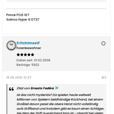
Prince POG 107
Solinco Hyper G DT37
fritzhimself
Forenbewohner
Dabei seit:
01.02.2006
Beiträge:
5922
19.06.2019, 10:47
#11
Zitat von
Ernesto Fedéra
Ist das nicht mysteriös? Da spielen heute weltweit
Millionen von Spielern beidhändige Rückhand, bei einem
Großteil davon passt die obere Hand nicht vollständig
aufs Griffband und trotzdem gibt es kaum einen Schläger,
bei dem der Griff ausreichend lang ist - obwohl bei vielen