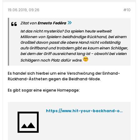
19.06.2019, 09:26
#10
Zitat von
Ernesto Fedéra
Ist das nicht mysteriös? Da spielen heute weltweit
Millionen von Spielern beidhändige Rückhand, bei einem
Großteil davon passt die obere Hand nicht vollständig
aufs Griffband und trotzdem gibt es kaum einen Schläger,
bei dem der Griff ausreichend lang ist - obwohl bei vielen
Schlägern noch Platz dafür wäre.
Es handel sich hierbei um eine Verschwörung der Einhand-
Rückhand-Ästheten gegen die Beidhand-Mode.
Es gibt sogar eine eigene Homepage:
https://www.hit-your-backhand-one-handed.org