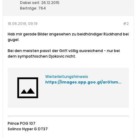
Dabei seit:
26.12.2015
Beiträge:
764
18.06.2019, 09:19
#2
Hab mir gerade Bilder angesehen zu beidhändiger Rückhand bei
gugel.
Bei den meisten passt der Griff völlig ausreichend - nur bei
dem sympathischen Djokovic nicht.
Weiterleitungshinweis
https://images.app.goo.gl/arG1smkpkQVFwkm88
Prince POG 107
Solinco Hyper G DT37