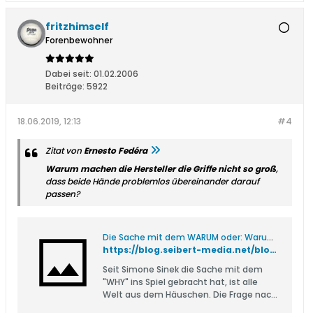
fritzhimself
Forenbewohner
Dabei seit:
01.02.2006
Beiträge:
5922
18.06.2019, 12:13
#4
Zitat von
Ernesto Fedéra
Warum machen die Hersteller die Griffe nicht so groß
,
dass beide Hände problemlos übereinander darauf
passen?
Die Sache mit dem WARUM oder: Warum die WARUM-Frage gar nicht so schlau ist
https://blog.seibert-media.net/blog/2018/02/28/die-sache-mit-dem-warum-oder-warum-die-warum-frage-gar-nicht-so-schlau-ist/
Seit Simone Sinek die Sache mit dem
"WHY" ins Spiel gebracht hat, ist alle
Welt aus dem Häuschen. Die Frage nach
dem WARUM ist zum Business-Mantra