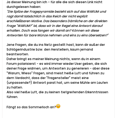
Ja dieser Meinung bin ich - für alle die sich diesen Link nicht
durchgelesen haben:
"Die Spitze der Fragepyramide bezieht sich auf das WARUM und
ragt damit tatsächlich in das Reich der nicht explizit
erschließbaren Motive. Das besonders Dämliche an der direkten
Frage "WARUM?" ist, dass wir in der Regel eine Antwort darauf
erhalten. Doch was fangen wir damit an? Können wir diese
Antworten für bare Münze nehmen und eins zu eins übersetzen?"
Jene Fragen, die du ins Netz gestellt hast, kann dir außer der
Schlägerindustrie bzw. den Herstellern, kaum jemand
beantworten.
Daher bringt es meiner Meinung nichts, wenn du in einem
Forum polarisierst - es wird immer wieder User geben, die sich
deiner Frage widmen, um Antworten zu generieren - aber diese
"Warum, Wieso" Fragen, sind meist heiße Luft und führen zu
dem Verdacht, dass der "Fragensteller" meist eine
(unpassende?) Antwort parat hat, um seine Mühle am Laufen
zu halten.
Also viel heiße Luft, die zu keinen tiefgreifenden Erkenntnissen
führen.
Fängt so das Sommerloch an?