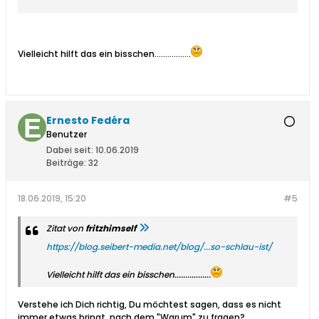
geworden, wenn es darum geht,
Kundenbedürfnissen auf die Spur zu
kommen. Das Problem: Die WARUM-
Frage funktioniert nicht.
Vielleicht hilft das ein bisschen.................
Ernesto Fedéra
Benutzer
Dabei seit:
10.06.2019
Beiträge:
32
18.06.2019, 15:20
#5
Zitat von
fritzhimself
https://blog.seibert-media.net/blog/...so-schlau-ist/
Vielleicht hilft das ein bisschen.................
Verstehe ich Dich richtig, Du möchtest sagen, dass es nicht
immer etwas bringt, nach dem "Warum" zu fragen?