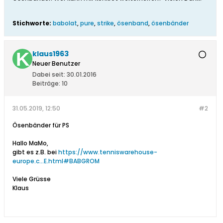
Stichworte:
babolat
,
pure
,
strike
,
ösenband
,
ösenbänder
klaus1963
Neuer Benutzer
Dabei seit:
30.01.2016
Beiträge:
10
31.05.2019, 12:50
#2
Ösenbänder für PS
Hallo MaMo,
gibt es z.B. bei
https://www.tenniswarehouse-
europe.c...E.html#BABGROM
Viele Grüsse
Klaus