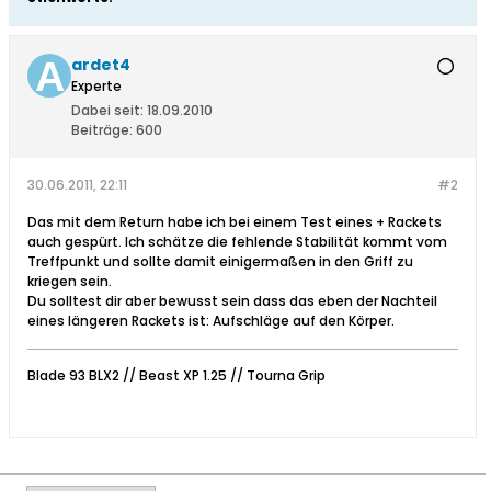
ardet4
Experte
Dabei seit:
18.09.2010
Beiträge:
600
30.06.2011, 22:11
#2
Das mit dem Return habe ich bei einem Test eines + Rackets
auch gespürt. Ich schätze die fehlende Stabilität kommt vom
Treffpunkt und sollte damit einigermaßen in den Griff zu
kriegen sein.
Du solltest dir aber bewusst sein dass das eben der Nachteil
eines längeren Rackets ist: Aufschläge auf den Körper.
Blade 93 BLX2 // Beast XP 1.25 // Tourna Grip