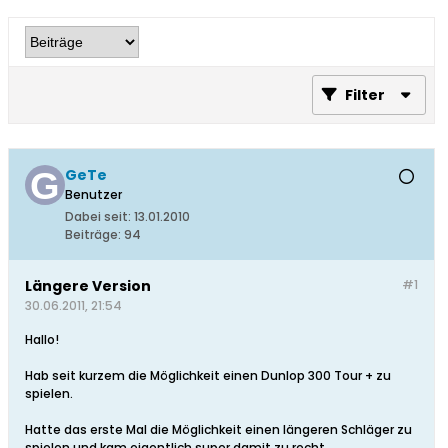
Filter
GeTe
Benutzer
Dabei seit:
13.01.2010
Beiträge:
94
Längere Version
#1
30.06.2011, 21:54
Hallo!
Hab seit kurzem die Möglichkeit einen Dunlop 300 Tour + zu
spielen.
Hatte das erste Mal die Möglichkeit einen längeren Schläger zu
spielen und kam eigentlich super damit zu recht.