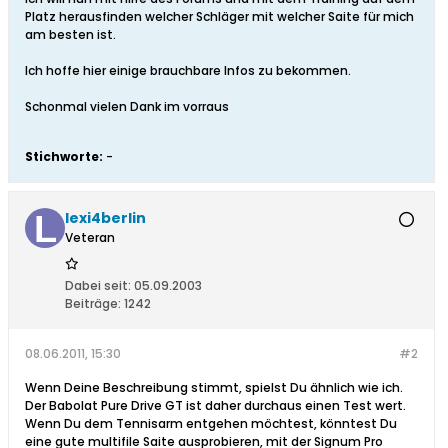
Platz herausfinden welcher Schläger mit welcher Saite für mich
am besten ist.
Ich hoffe hier einige brauchbare Infos zu bekommen.
Schonmal vielen Dank im vorraus
Stichworte:
-
lexi4berlin
Veteran
Dabei seit:
05.09.2003
Beiträge:
1242
08.06.2011, 15:30
#2
Wenn Deine Beschreibung stimmt, spielst Du ähnlich wie ich.
Der Babolat Pure Drive GT ist daher durchaus einen Test wert.
Wenn Du dem Tennisarm entgehen möchtest, könntest Du
eine gute multifile Saite ausprobieren, mit der Signum Pro