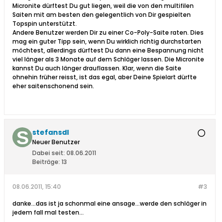
Micronite dürftest Du gut liegen, weil die von den multifilen
Saiten mit am besten den gelegentlich von Dir gespielten
Topspin unterstützt.
Andere Benutzer werden Dir zu einer Co-Poly-Saite raten. Dies
mag ein guter Tipp sein, wenn Du wirklich richtig durchstarten
möchtest, allerdings dürftest Du dann eine Bespannung nicht
viel länger als 3 Monate auf dem Schläger lassen. Die Micronite
kannst Du auch länger drauflassen. Klar, wenn die Saite
ohnehin früher reisst, ist das egal, aber Deine Spielart dürfte
eher saitenschonend sein.
stefansdl
Neuer Benutzer
Dabei seit:
08.06.2011
Beiträge:
13
08.06.2011, 15:40
#3
danke...das ist ja schonmal eine ansage...werde den schläger in
jedem fall mal testen...