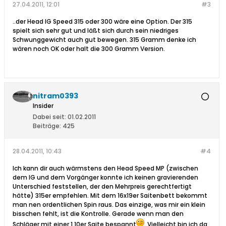
27.04.2011, 12:01
#3
..der Head IG Speed 315 oder 300 wäre eine Option. Der 315
spielt sich sehr gut und läßt sich durch sein niedriges
Schwunggewicht auch gut bewegen. 315 Gramm denke ich
wären noch OK oder halt die 300 Gramm Version.
nitram0393
Insider
Dabei seit:
01.02.2011
Beiträge:
425
28.04.2011, 10:43
#4
Ich kann dir auch wärmstens den Head Speed MP (zwischen
dem IG und dem Vorgänger konnte ich keinen gravierenden
Unterschied feststellen, der den Mehrpreis gerechtfertigt
hätte) 315er empfehlen. Mit dem 16x19er Saitenbett bekommt
man nen ordentlichen Spin raus. Das einzige, was mir ein klein
bisschen fehlt, ist die Kontrolle. Gerade wenn man den
Schläger mit einer 1.10er Saite bespannt
. Vielleicht bin ich da