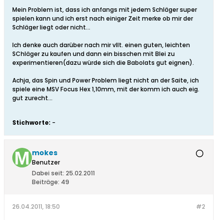
Mein Problem ist, dass ich anfangs mit jedem Schläger super
spielen kann und ich erst nach einiger Zeit merke ob mir der
Schläger liegt oder nicht...
Ich denke auch darüber nach mir vllt. einen guten, leichten
SChläger zu kaufen und dann ein bisschen mit Blei zu
experimentieren(dazu würde sich die Babolats gut eignen).
Achja, das Spin und Power Problem liegt nicht an der Saite, ich
spiele eine MSV Focus Hex 1,10mm, mit der komm ich auch eig.
gut zurecht...
Stichworte:
-
mokes
Benutzer
Dabei seit:
25.02.2011
Beiträge:
49
26.04.2011, 18:50
#2