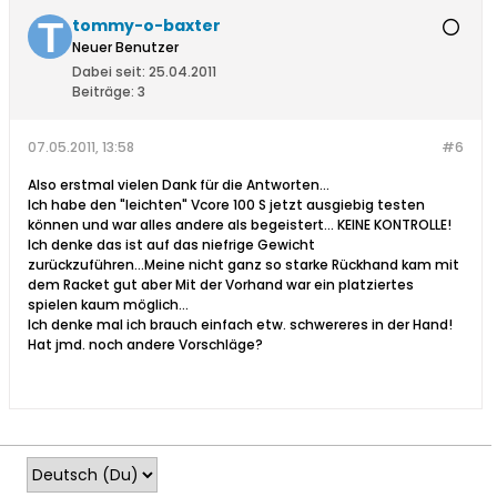
tommy-o-baxter
Neuer Benutzer
Dabei seit:
25.04.2011
Beiträge:
3
07.05.2011, 13:58
#6
Also erstmal vielen Dank für die Antworten...
Ich habe den "leichten" Vcore 100 S jetzt ausgiebig testen
können und war alles andere als begeistert... KEINE KONTROLLE!
Ich denke das ist auf das niefrige Gewicht
zurückzuführen...Meine nicht ganz so starke Rückhand kam mit
dem Racket gut aber Mit der Vorhand war ein platziertes
spielen kaum möglich...
Ich denke mal ich brauch einfach etw. schwereres in der Hand!
Hat jmd. noch andere Vorschläge?