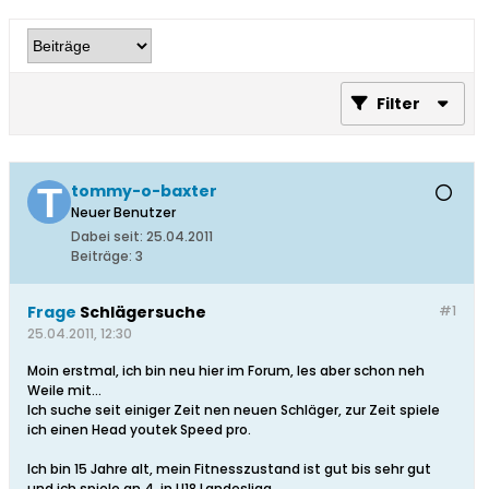
Filter
tommy-o-baxter
Neuer Benutzer
Dabei seit:
25.04.2011
Beiträge:
3
Frage
Schlägersuche
#1
25.04.2011, 12:30
Moin erstmal, ich bin neu hier im Forum, les aber schon neh
Weile mit...
Ich suche seit einiger Zeit nen neuen Schläger, zur Zeit spiele
ich einen Head youtek Speed pro.
Ich bin 15 Jahre alt, mein Fitnesszustand ist gut bis sehr gut
und ich spiele an 4. in U18 Landesliga.