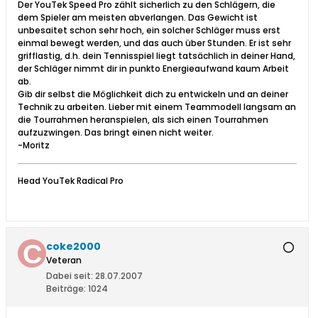
Der YouTek Speed Pro zählt sicherlich zu den Schlägern, die
dem Spieler am meisten abverlangen. Das Gewicht ist
unbesaitet schon sehr hoch, ein solcher Schläger muss erst
einmal bewegt werden, und das auch über Stunden. Er ist sehr
grifflastig, d.h. dein Tennisspiel liegt tatsächlich in deiner Hand,
der Schläger nimmt dir in punkto Energieaufwand kaum Arbeit
ab.
Gib dir selbst die Möglichkeit dich zu entwickeln und an deiner
Technik zu arbeiten. Lieber mit einem Teammodell langsam an
die Tourrahmen heranspielen, als sich einen Tourrahmen
aufzuzwingen. Das bringt einen nicht weiter.
-Moritz
Head YouTek Radical Pro
coke2000
Veteran
Dabei seit:
28.07.2007
Beiträge:
1024