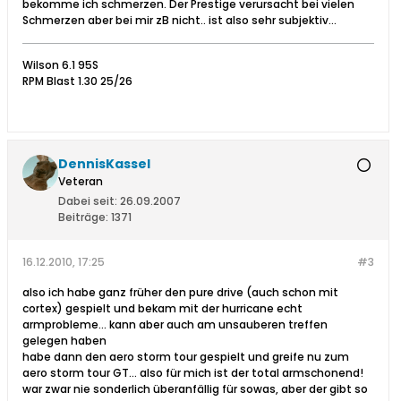
bekomme ich schmerzen. Der Prestige verursacht bei vielen
Schmerzen aber bei mir zB nicht.. ist also sehr subjektiv...
Wilson 6.1 95S
RPM Blast 1.30 25/26
DennisKassel
Veteran
Dabei seit:
26.09.2007
Beiträge:
1371
16.12.2010, 17:25
#3
also ich habe ganz früher den pure drive (auch schon mit
cortex) gespielt und bekam mit der hurricane echt
armprobleme... kann aber auch am unsauberen treffen
gelegen haben
habe dann den aero storm tour gespielt und greife nu zum
aero storm tour GT... also für mich ist der total armschonend!
war zwar nie sonderlich überanfällig für sowas, aber der gibt so