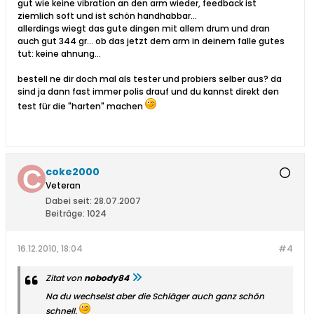
gut wie keine vibration an den arm wieder, feedback ist
ziemlich soft und ist schön handhabbar...
allerdings wiegt das gute dingen mit allem drum und dran
auch gut 344 gr... ob das jetzt dem arm in deinem falle gutes
tut: keine ahnung...
bestell ne dir doch mal als tester und probiers selber aus? da
sind ja dann fast immer polis drauf und du kannst direkt den
test für die "harten" machen
coke2000
Veteran
Dabei seit:
28.07.2007
Beiträge:
1024
16.12.2010, 18:04
#4
Zitat von
nobody84
Na du wechselst aber die Schläger auch ganz schön
schnell.