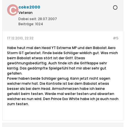
coke2000
Veteran
Dabei seit:
28.07.2007
Beiträge:
1024
17.12.2010, 22:32
#5
Habe heut mal den Head YT Extreme MP und den Babolat Aero
Storm GT getestet. Finde beide Schläger wirklich gut. Was mich
beim Babolat etwas stört ist der Griff. Etwas
gewöhnungsbedürftig. Auch finde ich die Griffkappe sehr
kantig. Das gedämpfte Spielgefühl hat mir aber sehr gut
gefallen.
Power haben beide Schläger genug. Kann jetzt nicht sagen
welcher mehr hat. Die Kontrolle ist bei dem Babolat etwas
besser als bei dem Head. Armschmerzen habe ich keine
gehabt beim testen. Werde mal weiter testen und abwarten
welcher es nun wird. Den Prince Exo White habe ich ja auch noch
zum testen.