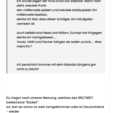
Ich würde sagen der Pure Drive von Babolat. Wenn man
sieht, wieviele Profis
den mittlerweile spielen und wieviele Hobbyspieler ihn
mittlerweile besitzen,
denke ich fast, dass dieser Schläger am häufigsten
vertreten ist.
Auch beliebt sind Head und Wilson, Dunlop hat hingegen
denke ich nachgelassen....
Yonex, Völkl und Fischer hängen da weiter zurück.... Was
meint Ihr?
Ich persönlich komme mit dem Babolat übrigens gar
nicht zu Recht!
Du fragst nach unserer Meinung, welches das WELTWEIT
beliebteste "Racket"
ist; bist du schon so weit rumgekommen oder ist Deutschland
- wieder