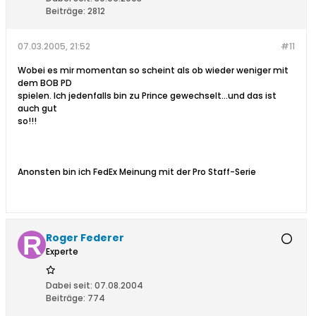
Beiträge:
2812
07.03.2005, 21:52
#11
Wobei es mir momentan so scheint als ob wieder weniger mit
dem BOB PD
spielen. Ich jedenfalls bin zu Prince gewechselt...und das ist
auch gut
so!!!
Anonsten bin ich FedEx Meinung mit der Pro Staff-Serie
Roger Federer
Experte
Dabei seit:
07.08.2004
Beiträge:
774