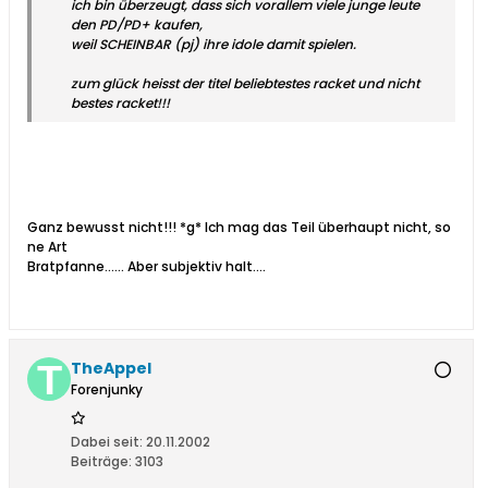
ich bin überzeugt, dass sich vorallem viele junge leute
den PD/PD+ kaufen,
weil SCHEINBAR (pj) ihre idole damit spielen.
zum glück heisst der titel beliebtestes racket und nicht
bestes racket!!!
Ganz bewusst nicht!!! *g* Ich mag das Teil überhaupt nicht, so
ne Art
Bratpfanne...... Aber subjektiv halt....
TheAppel
Forenjunky
Dabei seit:
20.11.2002
Beiträge:
3103