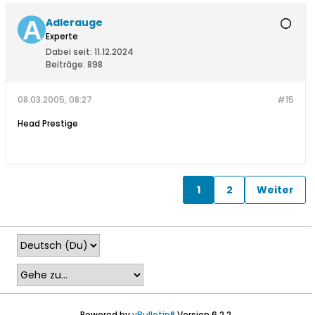
Adlerauge
Experte
Dabei seit:
11.12.2024
Beiträge:
898
08.03.2005, 08:27
#15
Head Prestige
1
2
Weiter
Powered by
vBulletin®
Version 6.2.2