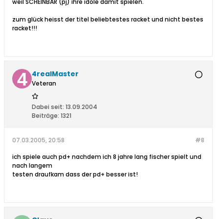
weil SCHEINBAR (pj) ihre idole damit spielen.
zum glück heisst der titel beliebtestes racket und nicht bestes
racket!!!
4realMaster
Veteran
Dabei seit:
13.09.2004
Beiträge:
1321
07.03.2005, 20:58
#8
ich spiele auch pd+ nachdem ich 8 jahre lang fischer spielt und
nach langem
testen draufkam dass der pd+ besser ist!