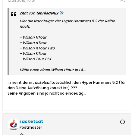
12.08.2010, 10:01
#7
Zitat von
tennisdelux
Hier die Nachfolger der Hyper Hammers 5.2 der Reihe
nach:
- Wilson HTour
- Wilson nTour
- Wilson nTour Two
- Wilson KTour
- Wilson Tour BLX
Hätte noch einen Wilson Htour in L4...
...meint denn
racketcat
tatsächlich den Hyper Hammers 5.2 (für
den Deine Aufzählung korrekt ist) ???
Seine Angaben sind ja nicht so eindeutig...
racketcat
Postmaster