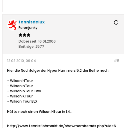
tennisdelux
Forenjunky
Dabei seit:
16.01.2006
Beiträge:
2577
12.08.2010, 09:04
#5
Hier die Nachfolger der Hyper Hammers 5.2 der Reihe nach:
- Wilson HTour
- Wilson nTour
- Wilson nTour Two
- Wilson KTour
- Wilson Tour BLX
Hätte noch einen Wilson Htour in L4...
http://www.tennisflohmarkt.de/showmemberads.php?uid=6