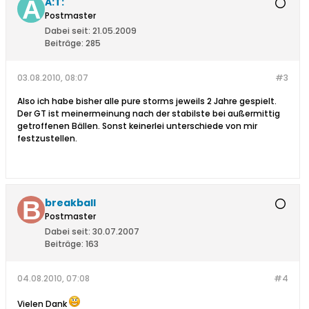
A:T:
Postmaster
Dabei seit:
21.05.2009
Beiträge:
285
03.08.2010, 08:07
#3
Also ich habe bisher alle pure storms jeweils 2 Jahre gespielt.
Der GT ist meinermeinung nach der stabilste bei außermittig
getroffenen Bällen. Sonst keinerlei unterschiede von mir
festzustellen.
breakball
Postmaster
Dabei seit:
30.07.2007
Beiträge:
163
04.08.2010, 07:08
#4
Vielen Dank