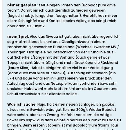
bisher gespielt:
seit einigen Jahren den "Babolat pure drive
team". Damit bin ich auch ziemlich zufrieden gewesen
(logisch, hab ja lange dran festgehalten). Gefehlt hat mir vor
allem Schlaghärte und Kontrolle beim Volley, das bringt mich
aber dann zu Punkt 2:
mein Spiel:
Also das Niveau ist gut, aber nicht überragend. Ich
sag mal mittleres bis unteres Oberliganiveau in einem
tennismäßig schwachen Bundesland (Wechsel zwischen MV /
Thüringen.) Ich spiele hauptsächlich von der Grundlinie aus -
auf Sicherheit/Länge mit der Vorhand (auch gerne etwas
Topspin, nicht übermäßig) und mehr Druck über die Rückhand
(kaum Slice). Arbeite einigermaßen viel in der Verteidigung
(dann auch mal Slice auf der RH), Aufschlag ist schwach (bin
1,74 und baue vor allem in Punktspielen nie Druck über den
Aufschlag aus) und das Netzspiel kaum vorhanden bzw. sehr
unsicher. Habe wohl mehr Kraft im Unter- als im Oberarm und
Schultermuskulatur ist allenfalls solide.
Was ich suche:
Naja, halt einen neuen Schläger. Ich
glaube
etwas mehr Gewicht wäre gut (bisher 300g). Wieder Babolat
wäre schön, aber kein Zwang. Mir fehlt vor allem die nötige
Power um bspw. aus dem Halbfeld heraus den Punkt zu Ende zu
bringen. Beim ersten Stöbern ist mir Babolat "Pure Storm Tour