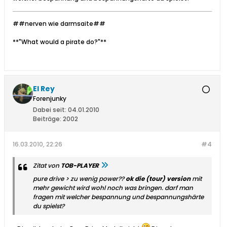
##nerven wie darmsaite##
**"What would a pirate do?"**
El Rey
Forenjunky
Dabei seit:
04.01.2010
Beiträge:
2002
16.03.2010, 22:26
#4
Zitat von
TOB-PLAYER
pure drive > zu wenig power??
ok die (tour) version
mit
mehr gewicht wird wohl noch was bringen. darf man
fragen mit welcher bespannung und bespannungshärte
du spielst?