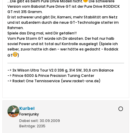
...Die gibt es beim Pure Drive Modell nicht.
Die schwerere
Version vom Babolat Pure Drive GT ist der Pure Drive RODDICK
GT mit 315 Gramm.
Er ist schwerer und gibt Dir, Kameni, mehr Stabilität am Netz
und ist außerdem durch die neue GT-Technologie steifer im
Rahmen.
Spiele das Ding mal, wird Dir gefallen!!
Vom Pure Storm GT würde ich Dir abraten. Der hat nur halb
soviel Power und ist total auf Kontrolle ausgelegt (Spiele ich
selber, zuvor hatte ich den - wer hätte es gedacht - Roddick
GT
)
-> 3x Wilson Ultra Tour V2.0 336 g, 314 SW, 30,6 cm Balance
-> Prince 6000 & Prince Precision Tuning Center
-> Racket One Tennisservice (www.racket-one.de)
Kurbel
Forenjunky
Dabei seit:
30.09.2009
Beiträge:
2235