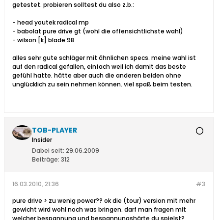
getestet. probieren solltest du also z.b.:
- head youtek radical mp
- babolat pure drive gt (wohl die offensichtlichste wahl)
- wilson [k] blade 98
alles sehr gute schläger mit ähnlichen specs. meine wahl ist
auf den radical gefallen, einfach weil ich damit das beste
gefühl hatte. hätte aber auch die anderen beiden ohne
unglücklich zu sein nehmen können. viel spaß beim testen.
TOB-PLAYER
Insider
Dabei seit:
29.06.2009
Beiträge:
312
16.03.2010, 21:36
#3
pure drive > zu wenig power?? ok die (tour) version mit mehr
gewicht wird wohl noch was bringen. darf man fragen mit
welcher bespannung und bespannungshärte du spielst?