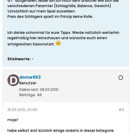
GT" aufgefallen, leider bin ich noch sehr unsicher wie sich die
verschiedenen Paramter (Schlagfälle, Balance, Gewicht)
tatsächlich auf mein Spiel auswirken.
Preis des Schlägers spielt im Prinzip keine Rolle.
Ich danke schonmal für eure Tipps. Werde natürlich weiterhin
regelmäßig hier reinschauen und wünsche euch einen
erfolgreichen Saisonstart.
Stichworte:
-
dome553
Benutzer
Dabei seit:
08.03.2010
Beiträge:
46
16.03.2010, 20:06
#2
moje!
habe selbst erst kürzlich einige rackets in dieser kategorie