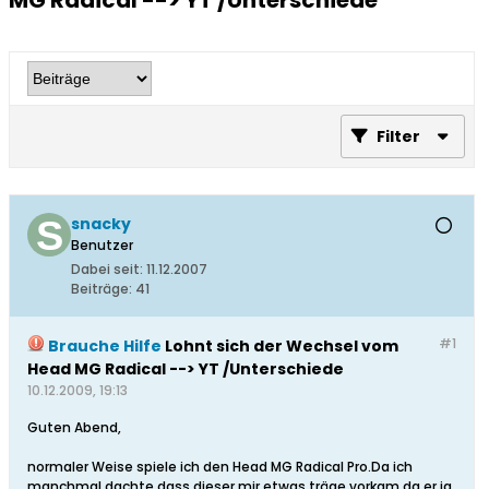
MG Radical --> YT /Unterschiede
Filter
snacky
Benutzer
Dabei seit:
11.12.2007
Beiträge:
41
#1
Brauche Hilfe
Lohnt sich der Wechsel vom
Head MG Radical --> YT /Unterschiede
10.12.2009, 19:13
Guten Abend,
normaler Weise spiele ich den Head MG Radical Pro.Da ich
manchmal dachte,dass dieser mir etwas träge vorkam,da er ja