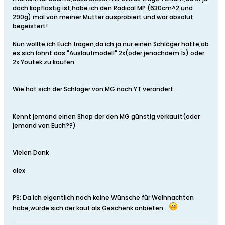
doch kopflastig ist,habe ich den Radical MP (630cm^2 und
290g) mal von meiner Mutter ausprobiert und war absolut
begeistert!
Nun wollte ich Euch fragen,da ich ja nur einen Schläger hätte,ob
es sich lohnt das "Auslaufmodell" 2x(oder jenachdem 1x) oder
2x Youtek zu kaufen.
Wie hat sich der Schläger von MG nach YT verändert.
Kennt jemand einen Shop der den MG günstig verkauft(oder
jemand von Euch??)
Vielen Dank
alex
PS: Da ich eigentlich noch keine Wünsche für Weihnachten
habe,würde sich der kauf als Geschenk anbieten...