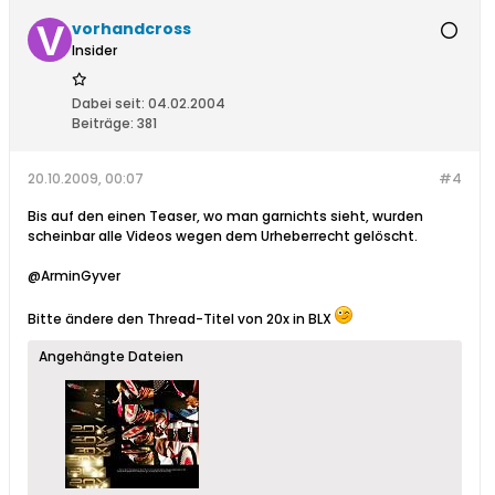
vorhandcross
Insider
Dabei seit:
04.02.2004
Beiträge:
381
20.10.2009, 00:07
#4
Bis auf den einen Teaser, wo man garnichts sieht, wurden
scheinbar alle Videos wegen dem Urheberrecht gelöscht.
@ArminGyver
Bitte ändere den Thread-Titel von 20x in BLX
Angehängte Dateien