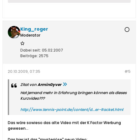
King_roger
Moderator
Dabei seit:
05.02.2007
Beiträge:
2575
20.10.2009, 07:35
#5
Zitat von
ArminGyver
Hat jemand mehr in Erfahrung bringen können als dieses
Kurzvideo???
http://www.tennis-point.de/content/d...er-Racket.html
Das wäre sowieso das alte Video mit der K Factor Werbung
gewesen...
Das hier ist das "mysteriöse" neun Video: