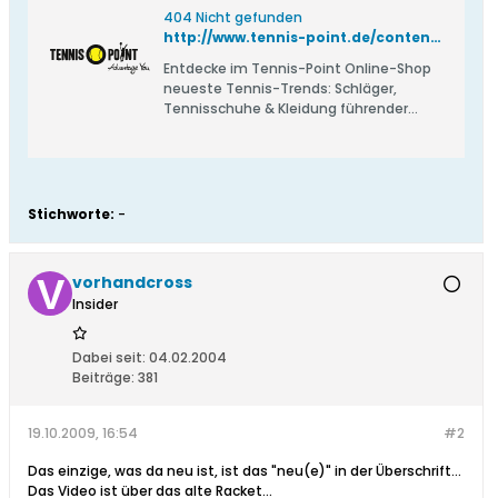
404 Nicht gefunden
http://www.tennis-point.de/content/de/New-Federer-Racket.html
Entdecke im Tennis-Point Online-Shop
neueste Tennis-Trends: Schläger,
Tennisschuhe & Kleidung führender
Marken. Über 10.000 Artikel, starke
Angebote & schneller Versand.
Stichworte:
-
vorhandcross
Insider
Dabei seit:
04.02.2004
Beiträge:
381
19.10.2009, 16:54
#2
Das einzige, was da neu ist, ist das "neu(e)" in der Überschrift...
Das Video ist über das alte Racket...