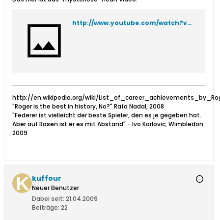
http://www.youtube.com/watch?v=JRYT9hPfEsE&feature=related
http://en.wikipedia.org/wiki/List_of_career_achievements_by_Ro
"Roger is the best in history, No?" Rafa Nadal, 2008
"Federer ist vielleicht der beste Spieler, den es je gegeben hat.
Aber auf Rasen ist er es mit Abstand" - Ivo Karlovic, Wimbledon
2009
kuffour
Neuer Benutzer
Dabei seit:
21.04.2009
Beiträge:
22