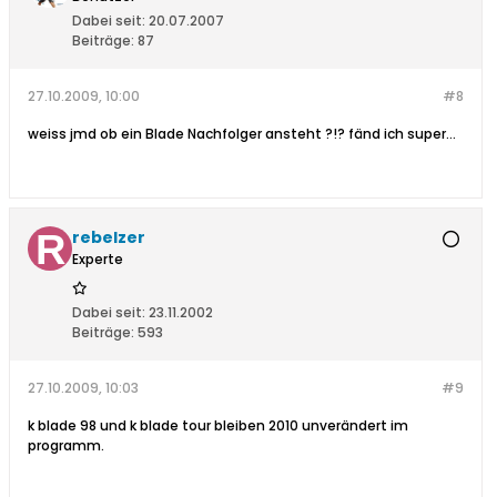
Dabei seit:
20.07.2007
Beiträge:
87
27.10.2009, 10:00
#8
weiss jmd ob ein Blade Nachfolger ansteht ?!? fänd ich super...
rebelzer
Experte
Dabei seit:
23.11.2002
Beiträge:
593
27.10.2009, 10:03
#9
k blade 98 und k blade tour bleiben 2010 unverändert im
programm.