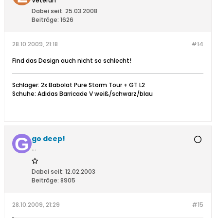
Veteran
Dabei seit:
25.03.2008
Beiträge:
1626
28.10.2009, 21:18
#14
Find das Design auch nicht so schlecht!
Schläger: 2x Babolat Pure Storm Tour + GT L2
Schuhe: Adidas Barricade V weiß/schwarz/blau
go deep!
...
Dabei seit:
12.02.2003
Beiträge:
8905
28.10.2009, 21:29
#15