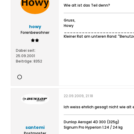
Wie alt ist das Teil denn?
Gruss,
Howy
howy
_______________________
Forenbewohner
Kleiner Rat am unteren Rand: "Benutz
Dabei seit:
25.09.2001
Beiträge:
8352
22.09.2009, 21:18
Ich weiss ehrlich gesagt nicht wie alt e
Dunlop Aerogel 4D 300 (325g)
santemi
Signum Pro Hyperion 1.24 / 24 kg
Postmaster