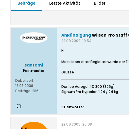
Beiträge
Letzte Aktivität
Bilder
Ankündigung
Wilson Pro Staff 
22.09.2009, 19:54
Hi
Mein lieber alter Begleiter wurde de
santemi
Postmaster
Grüsse
Dabei seit:
18.08.2008
Dunlop Aerogel 4D 300 (325g)
Beiträge:
286
Signum Pro Hyperion 1.24 / 24 kg
Stichworte:
-
22.09.2009, 20:08