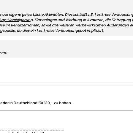
is auf eigene gewerbliche Aktivitäten. Dies schließt z.B. konkrete Verkaufs
eBay-Versteigerung
, Firmenlogos und Werbung in Avataren, die Eintragung g
sse im Benutzernamen, sowie alle weiteren werbewirksamen Äußerungen ein
quelle, da dies ein konkretes Verkaufsangebot impliziert.
och!
ieder in Deutschland für 130,- zu haben.
______________________