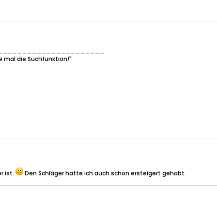
______________________
e mal die Suchfunktion!"
r ist.
Den Schläger hatte ich auch schon ersteigert gehabt.