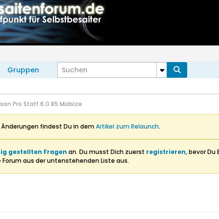
Gruppen
son Pro Staff 6.0 85 Midsize
n Änderungen findest Du in dem
Artikel zum Relaunch
.
ig gestellten Fragen
an. Du musst Dich zuerst
registrieren
, bevor Du 
e Forum aus der untenstehenden Liste aus.