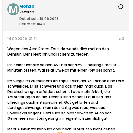
Monzo
Veteran
Dabei seit:
19.06.2008
Beiträge:
1840
14.09.2009, 01:21
#3
Wegen des Aero Storm Tour, da wende dich mal an den
Densun. Der spielt ihn und ist sehr zufrieden.
Ich selbst konnte seinen AST bei der NRW-Challenge mal 10
Minuten testen. War relativ weich mit einer Poly bespannt.
Im Vergleich zu meinem APD spielt sich der AST schon eine Ecke
schwieriger. Er ist schwerer und das merkt man auch. Das
Durchschwingen erfordert schon etwas mehr Arbeit, die
Anforderungen an die Technik sind höher. Er quittiert das
allerdings auch entsprechend. Gut getroffen und
durchgeschwungen kam da richtig was raus, was das
Powerlevel angeht. Hatte ich so nicht erwartet. Auch das
Generieren von Spin gelang mir eigentlich ziemlich gut.
Mehr Auskünfte kann ich aber nach 10 Minuten nicht geben.