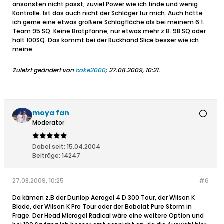
ansonsten nicht passt, zuviel Power wie ich finde und wenig
Kontrolle. Ist das auch nicht der Schläger für mich. Auch hätte
ich gerne eine etwas größere Schlagfläche als bei meinem 6.1.
Team 95 SQ. Keine Bratpfanne, nur etwas mehr z.B. 98 SQ oder
halt 100SQ. Das kommt bei der Rückhand Slice besser wie ich
meine.
Zuletzt geändert von
coke2000
;
27.08.2009, 10:21
.
moya fan
Moderator
Dabei seit:
15.04.2004
Beiträge:
14247
27.08.2009, 10:25
#6
Da kämen z.B der Dunlop Aerogel 4 D 300 Tour, der Wilson K
Blade, der Wilson K Pro Tour oder der Babolat Pure Storm in
Frage. Der Head Microgel Radical wäre eine weitere Option und