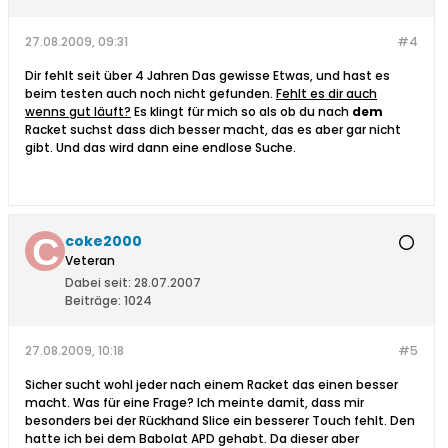
27.08.2009, 09:31
#4
Dir fehlt seit über 4 Jahren Das gewisse Etwas, und hast es
beim testen auch noch nicht gefunden.
Fehlt es dir auch
wenns gut läuft?
Es klingt für mich so als ob du nach
dem
Racket suchst dass dich besser macht, das es aber gar nicht
gibt. Und das wird dann eine endlose Suche.
coke2000
Veteran
Dabei seit:
28.07.2007
Beiträge:
1024
27.08.2009, 10:18
#5
Sicher sucht wohl jeder nach einem Racket das einen besser
macht. Was für eine Frage? Ich meinte damit, dass mir
besonders bei der Rückhand Slice ein besserer Touch fehlt. Den
hatte ich bei dem Babolat APD gehabt. Da dieser aber