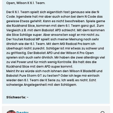
Open, Wilson K 6.1. Team.
Der K 6.1. Team spielt sich eigentlich fast genauso wie der N
Code. Irgendwie hat mir aber auch schon bei dem N Code das
gewisse Etwas gefehlt. Kann es nicht beschreiben. Spiele gerne
die Rückhand Slice, kommen mit dem 6.1. Team ganz gut. Zum
Vergleich z.B. mit dem Babolat APD schlecht. Mit dem kommen
die Slice Schläge super. Aber ansonsten sagt er mir nicht zu.
Der Youtek Radical MP spielt sich meiner Meinung nach sehr
ähnlich wie der 6.1. Team. Mit dem MG Radical Pro kam ich
überhaupt nicht zurecht. Schläger ist mir etwas zu schwer und
zu grifflastig. Der Babolat APD und der Wilson K Pro Open
spielen sich auch sehr ähnlich. Mir haben die zwei allerdings viel
zu viel Power und für mich wenig Kontrolle. Bis halt das die
Rückhand Slice mit dem APD super kommt.
Meint Ihr es würde sich noch lohnen den Wilson K Blade98 und
Babolat Pure Storm GT zu testen? Oder ich lege mir einfach
wieder den 6.1. Team der K Serie zu. Ich weiß es nicht. Echt
schwierige Angelegenheit mit den Schlägern.
Stichworte:
-
Decky