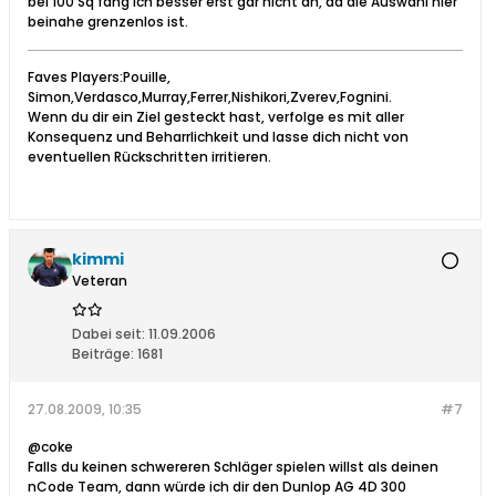
bei 100 Sq fang ich besser erst gar nicht an, da die Auswahl hier
beinahe grenzenlos ist.
Faves Players:Pouille,
Simon,Verdasco,Murray,Ferrer,Nishikori,Zverev,Fognini.
Wenn du dir ein Ziel gesteckt hast, verfolge es mit aller
Konsequenz und Beharrlichkeit und lasse dich nicht von
eventuellen Rückschritten irritieren.
kimmi
Veteran
Dabei seit:
11.09.2006
Beiträge:
1681
27.08.2009, 10:35
#7
@coke
Falls du keinen schwereren Schläger spielen willst als deinen
nCode Team, dann würde ich dir den Dunlop AG 4D 300