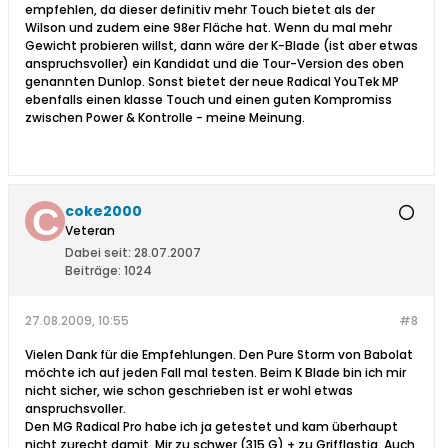
empfehlen, da dieser definitiv mehr Touch bietet als der
Wilson und zudem eine 98er Fläche hat. Wenn du mal mehr
Gewicht probieren willst, dann wäre der K-Blade (ist aber etwas
anspruchsvoller) ein Kandidat und die Tour-Version des oben
genannten Dunlop. Sonst bietet der neue Radical YouTek MP
ebenfalls einen klasse Touch und einen guten Kompromiss
zwischen Power & Kontrolle - meine Meinung.
coke2000
Veteran
Dabei seit:
28.07.2007
Beiträge:
1024
27.08.2009, 10:55
#8
Vielen Dank für die Empfehlungen. Den Pure Storm von Babolat
möchte ich auf jeden Fall mal testen. Beim K Blade bin ich mir
nicht sicher, wie schon geschrieben ist er wohl etwas
anspruchsvoller.
Den MG Radical Pro habe ich ja getestet und kam überhaupt
nicht zurecht damit. Mir zu schwer (315 G) + zu Grifflastig. Auch