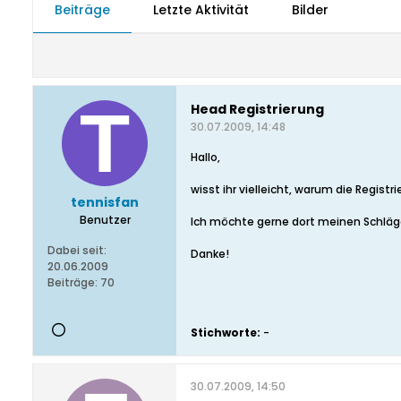
Beiträge
Letzte Aktivität
Bilder
Head Registrierung
30.07.2009, 14:48
Hallo,
wisst ihr vielleicht, warum die Registr
tennisfan
Benutzer
Ich möchte gerne dort meinen Schläge
Dabei seit:
Danke!
20.06.2009
Beiträge:
70
Stichworte:
-
30.07.2009, 14:50