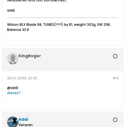
verarbeiten und hält bombenfest.
addi
Wilson BLX Blade 98, TUNED(!!!!!) by R1, weight 302g, SW 298,
Balance 32.8
KingRoger
26.07.2009, 20:32
#4
@addi
dieses?
Addi
Veteran