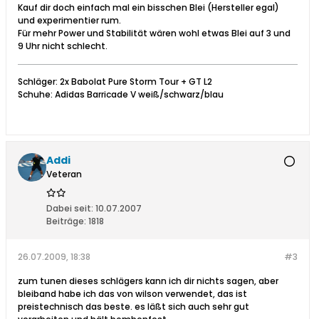
Kauf dir doch einfach mal ein bisschen Blei (Hersteller egal)
und experimentier rum.
Für mehr Power und Stabilität wären wohl etwas Blei auf 3 und
9 Uhr nicht schlecht.
Schläger: 2x Babolat Pure Storm Tour + GT L2
Schuhe: Adidas Barricade V weiß/schwarz/blau
Addi
Veteran
Dabei seit:
10.07.2007
Beiträge:
1818
26.07.2009, 18:38
#3
zum tunen dieses schlägers kann ich dir nichts sagen, aber
bleiband habe ich das von wilson verwendet, das ist
preistechnisch das beste. es läßt sich auch sehr gut