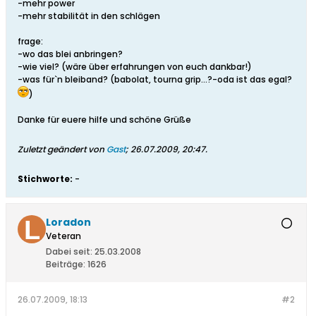
-mehr power
-mehr stabilität in den schlägen
frage:
-wo das blei anbringen?
-wie viel? (wäre über erfahrungen von euch dankbar!)
-was für`n bleiband? (babolat, tourna grip...?-oda ist das egal?
)
Danke für euere hilfe und schöne Grüße
Zuletzt geändert von
Gast
;
26.07.2009, 20:47
.
Stichworte:
-
Loradon
Veteran
Dabei seit:
25.03.2008
Beiträge:
1626
26.07.2009, 18:13
#2