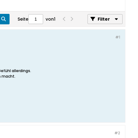
Seite
von
1
Filter
#1
efühl allerdings.
n macht.
#2