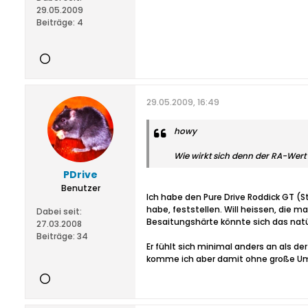
29.05.2009
Beiträge:
4
29.05.2009, 16:49
howy
Wie wirkt sich denn der RA-Wer
PDrive
Benutzer
Ich habe den Pure Drive Roddick GT 
habe, feststellen. Will heissen, die 
Dabei seit:
Besaitungshärte könnte sich das natü
27.03.2008
Beiträge:
34
Er fühlt sich minimal anders an als d
komme ich aber damit ohne große Um