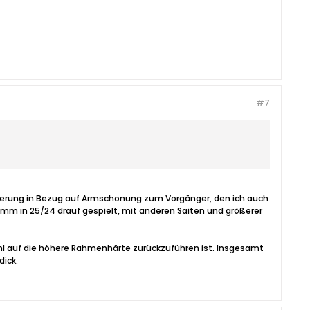
#7
hterung in Bezug auf Armschonung zum Vorgänger, den ich auch
25mm in 25/24 drauf gespielt, mit anderen Saiten und größerer
wohl auf die höhere Rahmenhärte zurückzuführen ist. Insgesamt
ick.