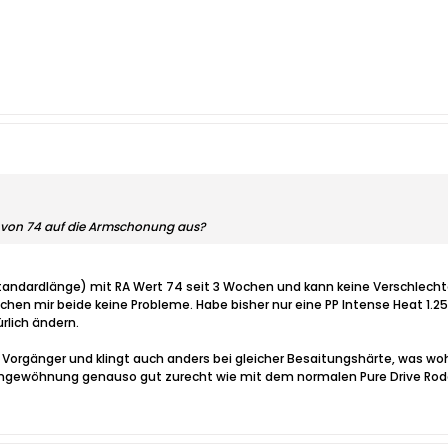
t von 74 auf die Armschonung aus?
(Standardlänge) mit RA Wert 74 seit 3 Wochen und kann keine Verschlec
machen mir beide keine Probleme. Habe bisher nur eine PP Intense Heat 1.
rlich ändern.
er Vorgänger und klingt auch anders bei gleicher Besaitungshärte, was 
gewöhnung genauso gut zurecht wie mit dem normalen Pure Drive Rodd