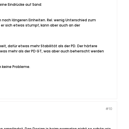
eine Eindrücke auf Sand:
h nach längeren Einheiten. Rel. wenig Unterschied zum
t er sich etwas stumpf, kann aber auch an der
eit, dafür etwas mehr Stabilität als der PD. Der härtere
 etwas mehr als der PD GT, was aber auch beherrscht werden
n keine Probleme.
#10
n empfindet. Das Design is beim normalen nicht so schön wie