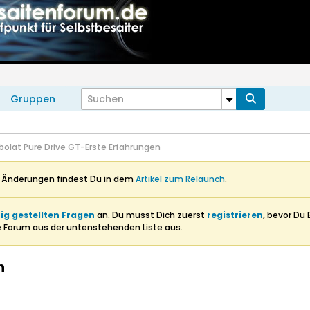
Gruppen
bolat Pure Drive GT-Erste Erfahrungen
n Änderungen findest Du in dem
Artikel zum Relaunch
.
ig gestellten Fragen
an. Du musst Dich zuerst
registrieren
, bevor Du 
e Forum aus der untenstehenden Liste aus.
n