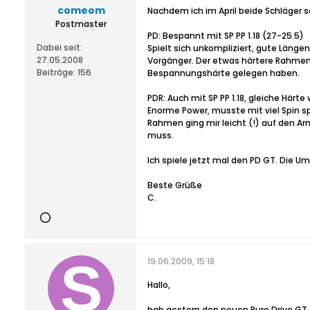
comeom
Nachdem ich im April beide Schläger s
Postmaster
PD: Bespannt mit SP PP 1.18 (27-25.5)
Dabei seit:
Spielt sich unkompliziert, gute Länge
27.05.2008
Vorgänger. Der etwas härtere Rahmen s
Beiträge:
156
Bespannungshärte gelegen haben.
PDR: Auch mit SP PP 1.18, gleiche Härte
Enorme Power, musste mit viel Spin spi
Rahmen ging mir leicht (!) auf den Ar
muss.
Ich spiele jetzt mal den PD GT. Die 
Beste Grüße
C.
19.06.2009, 15:18
Hallo,
hab gestern den neuen Pure Drive GT