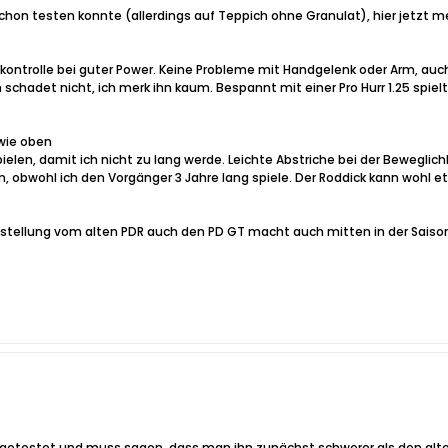
chon testen konnte (allerdings auf Teppich ohne Granulat), hier jetzt m
nkontrolle bei guter Power. Keine Probleme mit Handgelenk oder Arm, auc
chadet nicht, ich merk ihn kaum. Bespannt mit einer Pro Hurr 1.25 spiel
 wie oben
elen, damit ich nicht zu lang werde. Leichte Abstriche bei der Beweglichk
m, obwohl ich den Vorgänger 3 Jahre lang spiele. Der Roddick kann wohl
Umstellung vom alten PDR auch den PD GT macht auch mitten in der Saiso
 getestet und muss sagen, dass man ihn zunächst schwerer als den alte