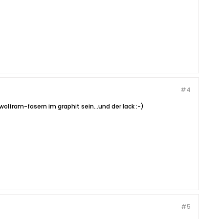
#4
wolfram-fasern im graphit sein...und der lack :-)
#5